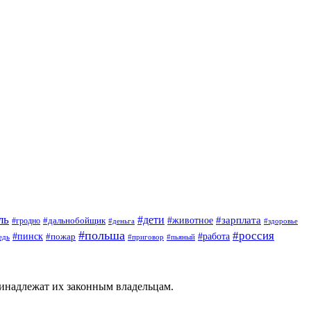
ль
#дети
#животное
#зарплата
#дальнобойщик
#гродно
#деньга
#здоровье
#польша
#россия
#пинск
#работа
#пожар
#приговор
#пьяный
едь
ринадлежат их законным владельцам.