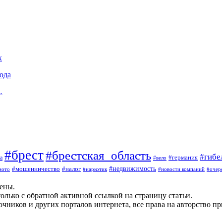
х
ода
…
#брест
#брестская_область
#гибе
#германия
а
#вело
#мошенничество
#налог
#недвижимость
мото
#наркотик
#новости компаний
#очер
щены.
олько с обратной активной ссылкой на страницу статьи.
чников и других порталов интернета, все права на авторство п