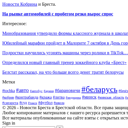
Новости Кобрина
и Бреста.
На рынке автомобилей с пробегом резко вырос спрос
Интересное:
Минобразования утвердило формы классного журнала в школа
Юбилейный марафон пройдет в Малорите 7 октября в День гор
Подростки научились угонять машины через ролики в TikTok.
Определился новый главный тренер хоккейного клуба «Брест»
Белстат рассказал, на что больше всего денег тратят белорусы
Метки
#беларусь
#авто
#барановичи
#tochka
#берёз
#автобус
#армия
#минск
#контрабанда
#кража
#литва
#кобрин
#минская_область
#медицина
#
#футбол
#суд
#сигарета
#школа
#такси
© 2026 - Новости Бреста и Брестской области. Все права защи
Любое копирование материалов с нашего ресурса разрешается т
Все материалы опубликованные на сайте взяты с открытых исто
Sign in