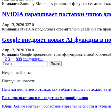
Компания Samsung Electronics усиливает фокус на сегменте ск
NVIDIA наращивает поставки чипов для
Апр 13, 2026
327
0
Компания NVIDIA продолжает стремительно увеличивать прои
Google внедряет новые AI-функции в п
Апр 13, 2026
330
0
Компания Google продолжает трансформировать свой ключево
1
2
3
…
808
следующий
Недавние Посты
Последние новости
Палатка для летнего отдыха: как выбрать защиту от дождя, вет
Беспилотные такси выходят на мировой рынок
Юрий Хомич возглавил областное управление спорта и туризм