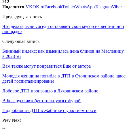
212
Поделится
VK
OK.ru
Facebook
Twitter
WhatsApp
Telegram
Viber
Предыдущая запись
Что делать, если соседи оставляют свой мусор на лестничной
площадке
Следующая запись
Блинный индекс: как изменилась цена блинов на Масленицу
в 2023-м?
Вам также могут понравиться
Еще от автора
Молодая женщина погибла в ДТП в Столинском районе, двое
детей госпитализированы
Лобовое ДТП произошло в Ляховичском районе
В Беларуси автобус столкнулся с фурой
Подробности ДТП в Жабинке с участием такси
Prev
Next