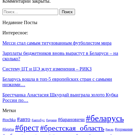
Комментарии закрыты.
Недавние Посты
Интересное:
Месси стал самым титулованным футболистом мира
Зарплаты бюджетников вновь вырастут в Беларуси – на
сколько?
Систему ЦТ и ЦЭ ждут изменения – РИКЗ
Беларусь вошла в топ-5 европейских стран с самыми
низкими…
Брестчанка Анастасия Шкурдай выиграла золото Кубка
России по…
Метки
#беларусь
#авто
#барановичи
#tochka
#автобус
#армия
#брест
#брестская_область
#германия
#берёза
#вело