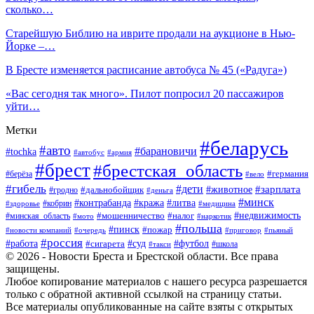
сколько…
Старейшую Библию на иврите продали на аукционе в Нью-
Йорке –…
В Бресте изменяется расписание автобуса № 45 («Радуга»)
«Вас сегодня так много». Пилот попросил 20 пассажиров
уйти…
Метки
#беларусь
#авто
#барановичи
#tochka
#автобус
#армия
#брест
#брестская_область
#германия
#берёза
#вело
#гибель
#дети
#животное
#зарплата
#дальнобойщик
#гродно
#деньга
#минск
#контрабанда
#кража
#литва
#кобрин
#здоровье
#медицина
#мошенничество
#налог
#недвижимость
#минская_область
#мото
#наркотик
#польша
#пинск
#пожар
#новости компаний
#приговор
#пьяный
#очередь
#россия
#футбол
#работа
#суд
#сигарета
#школа
#такси
© 2026 - Новости Бреста и Брестской области. Все права
защищены.
Любое копирование материалов с нашего ресурса разрешается
только с обратной активной ссылкой на страницу статьи.
Все материалы опубликованные на сайте взяты с открытых