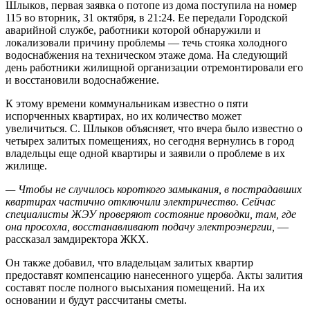
Шлыков, первая заявка о потопе из дома поступила на номер
115 во вторник, 31 октября, в 21:24. Ее передали Городской
аварийной службе, работники которой обнаружили и
локализовали причину проблемы — течь стояка холодного
водоснабжения на техническом этаже дома. На следующий
день работники жилищной организации отремонтировали его
и восстановили водоснабжение.
К этому времени коммунальникам известно о пяти
испорченных квартирах, но их количество может
увеличиться. С. Шлыков объясняет, что вчера было известно о
четырех залитых помещениях, но сегодня вернулись в город
владельцы еще одной квартиры и заявили о проблеме в их
жилище.
— Чтобы не случилось короткого замыкания, в пострадавших
квартирах частично отключили электричество. Сейчас
специалисты ЖЭУ проверяют состояние проводки, там, где
она просохла, восстанавливают подачу электроэнергии,
—
рассказал замдиректора ЖКХ.
Он также добавил, что владельцам залитых квартир
предоставят компенсацию нанесенного ущерба. Акты залития
составят после полного высыхания помещений. На их
основании и будут рассчитаны сметы.