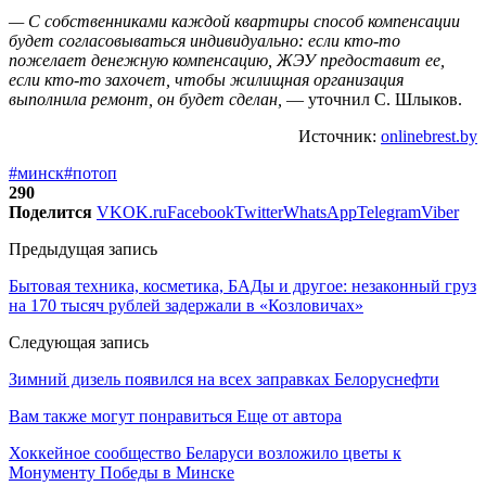
— С собственниками каждой квартиры способ компенсации
будет согласовываться индивидуально: если кто-то
пожелает денежную компенсацию, ЖЭУ предоставит ее,
если кто-то захочет, чтобы жилищная организация
выполнила ремонт, он будет сделан,
— уточнил С. Шлыков.
Источник:
onlinebrest.by
#минск
#потоп
290
Поделится
VK
OK.ru
Facebook
Twitter
WhatsApp
Telegram
Viber
Предыдущая запись
Бытовая техника, косметика, БАДы и другое: незаконный груз
на 170 тысяч рублей задержали в «Козловичах»
Следующая запись
Зимний дизель появился на всех заправках Белоруснефти
Вам также могут понравиться
Еще от автора
Хоккейное сообщество Беларуси возложило цветы к
Монументу Победы в Минске