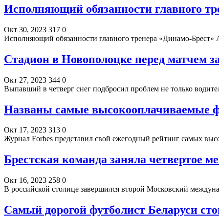
Исполняющий обязанности главного тр
Окт 30, 2023
317
0
Исполняющий обязанности главного тренера «Динамо-Брест»
Стадион в Новополоцке перед матчем 
Окт 27, 2023
344
0
Выпавший в четверг снег подбросил проблем не только води
Названы самые высокооплачиваемые фут
Окт 17, 2023
313
0
Журнал Forbes представил свой ежегодный рейтинг самых вы
Брестская команда заняла четвертое м
Окт 16, 2023
258
0
В российской столице завершился второй Московский междун
Самый дорогой футболист Беларуси сто