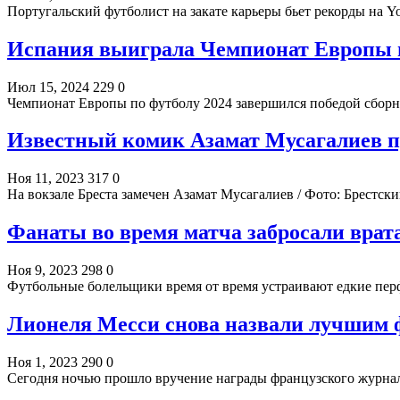
Португальский футболист на закате карьеры бьет рекорды на 
Испания выиграла Чемпионат Европы п
Июл 15, 2024
229
0
Чемпионат Европы по футболу 2024 завершился победой сбор
Известный комик Азамат Мусагалиев пр
Ноя 11, 2023
317
0
На вокзале Бреста замечен Азамат Мусагалиев / Фото: Брест
Фанаты во время матча забросали врата
Ноя 9, 2023
298
0
Футбольные болельщики время от время устраивают едкие пе
Лионеля Месси снова назвали лучшим ф
Ноя 1, 2023
290
0
Сегодня ночью прошло вручение награды французского журнала