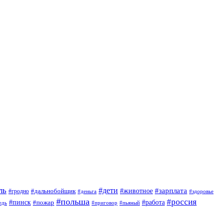
ль
#дети
#животное
#зарплата
#дальнобойщик
#гродно
#деньга
#здоровье
#польша
#россия
#пинск
#работа
#пожар
#приговор
#пьяный
едь