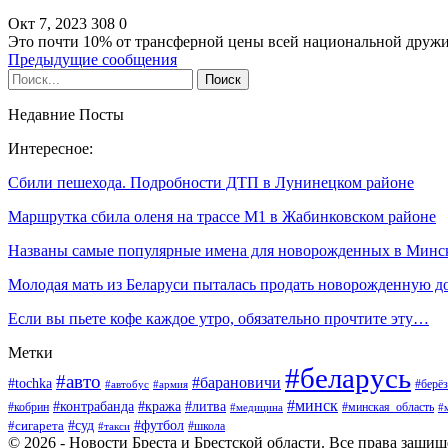
Окт 7, 2023
308
0
Это почти 10% от трансферной цены всей национальной друж
Предыдущие сообщения
Недавние Посты
Интересное:
Сбили пешехода. Подробности ДТП в Лунинецком районе
Маршрутка сбила оленя на трассе М1 в Жабинковском районе
Названы самые популярные имена для новорожденных в Минс
Молодая мать из Беларуси пыталась продать новорожденную 
Если вы пьете кофе каждое утро, обязательно прочтите эту…
Метки
#беларусь
#авто
#барановичи
#tochka
#берёз
#автобус
#армия
#минск
#контрабанда
#кража
#литва
#кобрин
#минская_область
#медицина
#
#футбол
#суд
#сигарета
#школа
#такси
© 2026 - Новости Бреста и Брестской области. Все права защи