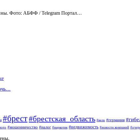
ины. Фото: АБФФ / Telegram Портал…
ке
дочь…
#брест
#брестская_область
#гибе
#германия
а
#вело
#мошенничество
#налог
#недвижимость
мото
#наркотик
#новости компаний
#очер
щены.