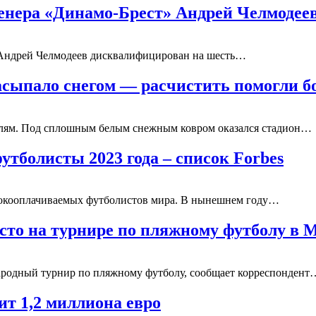
енера «Динамо-Брест» Андрей Челмоде
 Андрей Челмодеев дисквалифицирован на шесть…
засыпало снегом — расчистить помогли 
телям. Под сплошным белым снежным ковром оказался стадион…
болисты 2023 года – список Forbes
сокооплачиваемых футболистов мира. В нынешнем году…
есто на турнире по пляжному футболу в 
ародный турнир по пляжному футболу, сообщает корреспондент
ит 1,2 миллиона евро