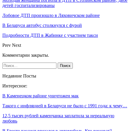
Молодая женщина погибла в ДТП в Столинском районе, двое
детей госпитализированы
Лобовое ДТП произошло в Ляховичском районе
В Беларуси автобус столкнулся с фурой
Подробности ДТП в Жабинке с участием такси
Prev
Next
Комментарии закрыты.
Недавние Посты
Интересное:
В Каменецком районе уничтожен мак
Такого с инфляцией в Беларуси не было с 1991 года: к чему…
12,5 тысяч рублей каменчанка заплатила за нереальную
любовь
В Бресте таксист врезался в автомобиль. Кто виноват?