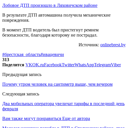
Лобовое ДТП произошло в Ляховичском районе
В результате ДТП автомашина получила механические
повреждения.
В момент ДТП водитель был пристегнут ремнем
безопасности, благодаря которому не пострадал.
Источник:
onlinebrest.by
#брестская_область
#ивацевичи
313
Поделится
VK
OK.ru
Facebook
Twitter
WhatsApp
Telegram
Viber
Предыдущая запись
Почему утром человек на сантиметр выше, чем вечером
Следующая запись
Два мобильных оператора увеличат тарифы в последний день
февраля
Вам также могут понравиться
Еще от автора