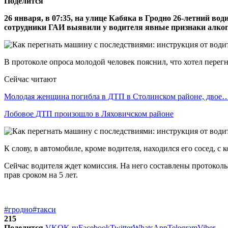
Поделится
26 января, в 07:35, на улице Кабяка в Гродно 26-летний в
сотрудники ГАИ выявили у водителя явные признаки алкого
В протоколе опроса молодой человек пояснил, что хотел перегна
Сейчас читают
Молодая женщина погибла в ДТП в Столинском районе, двое
Лобовое ДТП произошло в Ляховичском районе
К слову, в автомобиле, кроме водителя, находился его сосед, с
Сейчас водителя ждет комиссия. На него составлены протоколы
прав сроком на 5 лет.
#гродно
#такси
215
Поделится
VK
OK.ru
Facebook
Twitter
WhatsApp
Telegram
Viber