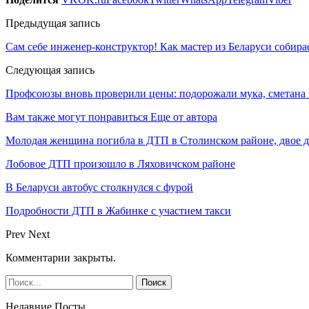
Предыдущая запись
Сам себе инженер-конструктор! Как мастер из Беларуси собир
Следующая запись
Профсоюзы вновь проверили цены: подорожали мука, сметана 
Вам также могут понравиться
Еще от автора
Молодая женщина погибла в ДТП в Столинском районе, двое 
Лобовое ДТП произошло в Ляховичском районе
В Беларуси автобус столкнулся с фурой
Подробности ДТП в Жабинке с участием такси
Prev
Next
Комментарии закрыты.
Недавние Посты