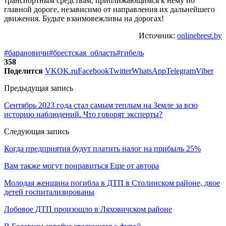
транспортным средствам, приближающимся к нему по
главной дороге, независимо от направления их дальнейшего
движения. Будьте взаимовежливы на дорогах!
Источник:
onlinebrest.by
#барановичи
#брестская_область
#гибель
358
Поделится
VK
OK.ru
Facebook
Twitter
WhatsApp
Telegram
Viber
Предыдущая запись
Сентябрь 2023 года стал самым теплым на Земле за всю
историю наблюдений. Что говорят эксперты?
Следующая запись
Когда предприятия будут платить налог на прибыль 25%
Вам также могут понравиться
Еще от автора
Молодая женщина погибла в ДТП в Столинском районе, двое
детей госпитализированы
Лобовое ДТП произошло в Ляховичском районе