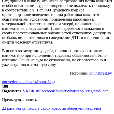
Суд пришел к выводу, что исковые требования истца являются
необоснованными и удовлетворению не подлежат, поскольку
в соответствии с ч. 1 ст. 400 Трудового кодекса
противоправное поведение и вина работника являются
обязательными условиями привлечения работника к
материальной ответственности за ущерб, причиненный
нанимателю, а нарушений Правил дорожного движения и
своих профессиональных обязанностей ответчиком допущено
не было, вина ответчика в совершении ДТП и в причинении
смерти человеку отсутствует.
В иске о возмещении ущерба, причиненного работником
нанимателю при исполнении трудовых обязанностей, было
отказано. Решение суда не обжаловано, не опротестовано и
уже вступило в законную силу.
Источник:
onlinebrest.by
#витебская_область
#орша
#суд
190
Поделится
VK
OK.ru
Facebook
Twitter
WhatsApp
Telegram
Viber
Предыдущая запись
22 раза, когда поход в салон красоты обернулся неудачей