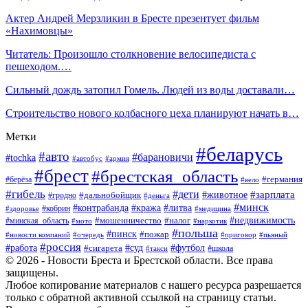
Актер Андрей Мерзликин в Бресте презентует фильм
«Нахимовцы»
Читатель: Произошло столкновение велосипедиста с
пешеходом.…
Сильный дождь затопил Гомель. Людей из воды доставали…
Строительство нового колбасного цеха планируют начать в…
Метки
#беларусь
#авто
#барановичи
#tochka
#автобус
#армия
#брест
#брестская_область
#германия
#берёза
#вело
#гибель
#дети
#животное
#зарплата
#дальнобойщик
#гродно
#деньга
#минск
#контрабанда
#кража
#литва
#кобрин
#здоровье
#медицина
#мошенничество
#налог
#недвижимость
#минская_область
#мото
#наркотик
#польша
#пинск
#пожар
#новости компаний
#приговор
#пьяный
#очередь
#россия
#футбол
#работа
#суд
#сигарета
#школа
#такси
© 2026 - Новости Бреста и Брестской области. Все права
защищены.
Любое копирование материалов с нашего ресурса разрешается
только с обратной активной ссылкой на страницу статьи.