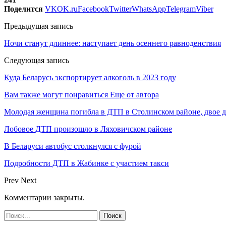
Поделится
VK
OK.ru
Facebook
Twitter
WhatsApp
Telegram
Viber
Предыдущая запись
Ночи станут длиннее: наступает день осеннего равноденствия
Следующая запись
Куда Беларусь экспортирует алкоголь в 2023 году
Вам также могут понравиться
Еще от автора
Молодая женщина погибла в ДТП в Столинском районе, двое 
Лобовое ДТП произошло в Ляховичском районе
В Беларуси автобус столкнулся с фурой
Подробности ДТП в Жабинке с участием такси
Prev
Next
Комментарии закрыты.