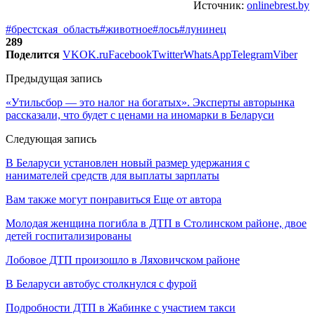
Источник:
onlinebrest.by
#брестская_область
#животное
#лось
#лунинец
289
Поделится
VK
OK.ru
Facebook
Twitter
WhatsApp
Telegram
Viber
Предыдущая запись
«Утильсбор — это налог на богатых». Эксперты авторынка
рассказали, что будет с ценами на иномарки в Беларуси
Следующая запись
В Беларуси установлен новый размер удержания с
нанимателей средств для выплаты зарплаты
Вам также могут понравиться
Еще от автора
Молодая женщина погибла в ДТП в Столинском районе, двое
детей госпитализированы
Лобовое ДТП произошло в Ляховичском районе
В Беларуси автобус столкнулся с фурой
Подробности ДТП в Жабинке с участием такси