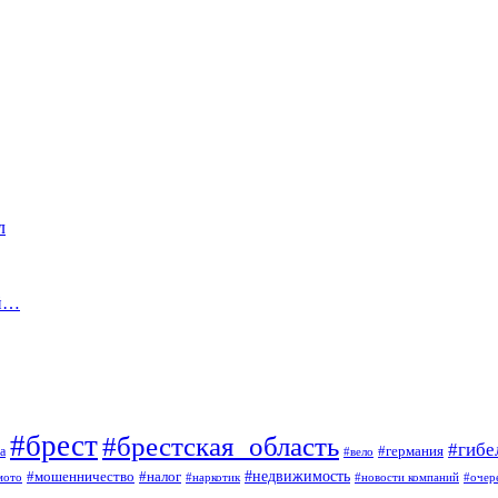
л
ой…
#брест
#брестская_область
#гибе
#германия
а
#вело
#мошенничество
#налог
#недвижимость
мото
#наркотик
#новости компаний
#очер