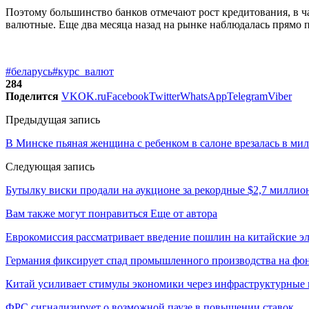
Поэтому большинство банков отмечают рост кредитования, в ча
валютные. Еще два месяца назад на рынке наблюдалась прямо 
#беларусь
#курс_валют
284
Поделится
VK
OK.ru
Facebook
Twitter
WhatsApp
Telegram
Viber
Предыдущая запись
В Минске пьяная женщина с ребенком в салоне врезалась в ми
Следующая запись
Бутылку виски продали на аукционе за рекордные $2,7 миллио
Вам также могут понравиться
Еще от автора
Еврокомиссия рассматривает введение пошлин на китайские э
Германия фиксирует спад промышленного производства на фон
Китай усиливает стимулы экономики через инфраструктурные
ФРС сигнализирует о возможной паузе в повышении ставок