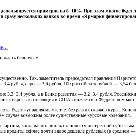
девальвируется примерно на 8−10%. При этом многое будет з
ли сразу нескольких банков во время «Ярмарки финансирова
оне…
существенно. Так, заместитель председателя правления Паритет
3,4 рубля, евро — 3,6 рубля, 100 российских рублей — 3,54 бел
3,3−3,4 рубля, а в Банке развития — 3,2−3,4 рубля. Российский
абнет к евро, т. к. инфляция в США снижается и Федрезерв може
юты будет «управляемым», т. е. без резких скачков курса. Коне
ем случае возможны более существенные курсовые колебания.
картина, когда валюта вновь становится интересной субъектам х
ые кредиты сейчас почти вдвое дешевле рублевых (в среднем —