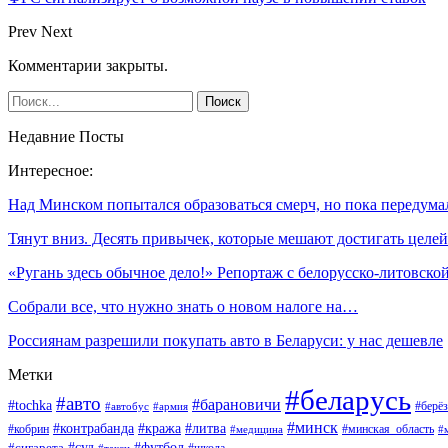
Prev
Next
Комментарии закрыты.
Недавние Посты
Интересное:
Над Минском попытался образоваться смерч, но пока передума
Тянут вниз. Десять привычек, которые мешают достигать целей
«Ругань здесь обычное дело!» Репортаж с белорусско-литовск
Собрали все, что нужно знать о новом налоге на…
Россиянам разрешили покупать авто в Беларуси: у нас дешевле
Метки
#беларусь
#авто
#барановичи
#tochka
#берёз
#автобус
#армия
#минск
#контрабанда
#кража
#литва
#кобрин
#минская_область
#медицина
#
#футбол
#суд
#сигарета
#школа
#такси