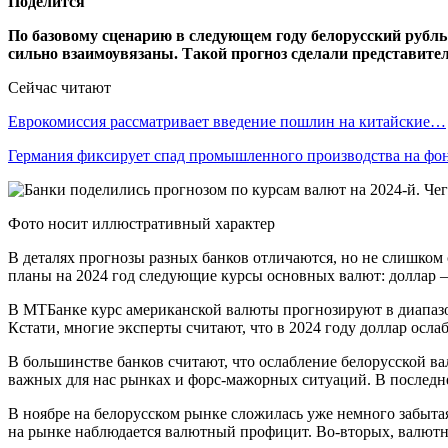
Поделится
По базовому сценарию в следующем году белорусский рубль 
сильно взаимоувязаны. Такой прогноз сделали представите
Сейчас читают
Еврокомиссия рассматривает введение пошлин на китайские…
Германия фиксирует спад промышленного производства на ф
Фото носит иллюстративный характер
В деталях прогнозы разных банков отличаются, но не слишком 
планы на 2024 год следующие курсы основных валют: доллар — 
В МТБанке курс американской валюты прогнозируют в диапазоне 
Кстати, многие эксперты считают, что в 2024 году доллар осл
В большинстве банков считают, что ослабление белорусской вал
важных для нас рынках и форс-мажорных ситуаций. В последн
В ноябре на белорусском рынке сложилась уже немного забытая 
на рынке наблюдается валютный профицит. Во-вторых, валютн