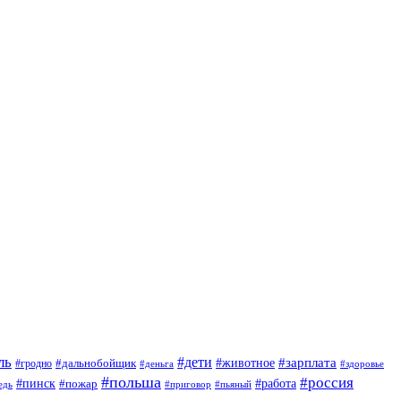
ль
#дети
#животное
#зарплата
#дальнобойщик
#гродно
#деньга
#здоровье
#польша
#россия
#пинск
#работа
#пожар
#приговор
#пьяный
едь