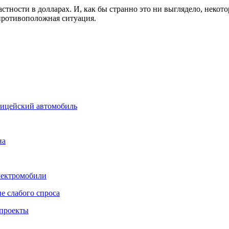
стности в долларах. И, как бы странно это ни выглядело, неко
противоположная ситуация.
лицейский автомобиль
на
лектромобили
е слабого спроса
 проекты