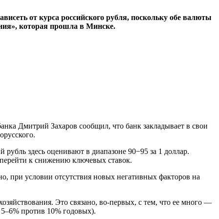
ависеть от курса российского рубля, поскольку обе валюты
ния», которая прошла в Минске.
банка Дмитрий Захаров сообщил, что банк закладывает в свои
орусского.
 рубль здесь оценивают в диапазоне 90−95 за 1 доллар.
т перейти к снижению ключевых ставок.
чно, при условии отсутствия новых негативных факторов на
озяйствования. Это связано, во-первых, с тем, что ее много —
 5–6% против 10% годовых).