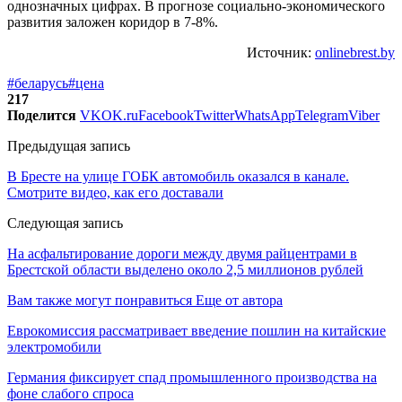
однозначных цифрах. В прогнозе социально-экономического
развития заложен коридор в 7-8%.
Источник:
onlinebrest.by
#беларусь
#цена
217
Поделится
VK
OK.ru
Facebook
Twitter
WhatsApp
Telegram
Viber
Предыдущая запись
В Бресте на улице ГОБК автомобиль оказался в канале.
Смотрите видео, как его доставали
Следующая запись
На асфальтирование дороги между двумя райцентрами в
Брестской области выделено около 2,5 миллионов рублей
Вам также могут понравиться
Еще от автора
Еврокомиссия рассматривает введение пошлин на китайские
электромобили
Германия фиксирует спад промышленного производства на
фоне слабого спроса