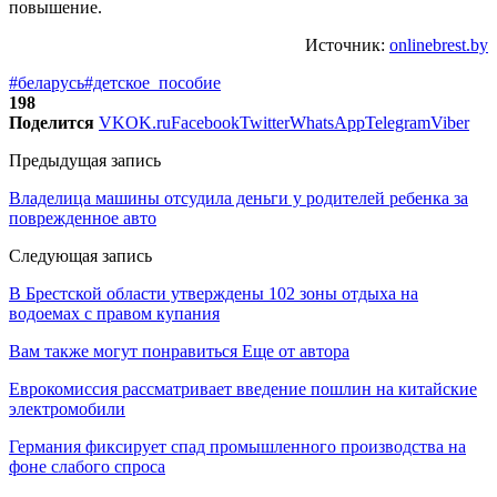
повышение.
Источник:
onlinebrest.by
#беларусь
#детское_пособие
198
Поделится
VK
OK.ru
Facebook
Twitter
WhatsApp
Telegram
Viber
Предыдущая запись
Владелица машины отсудила деньги у родителей ребенка за
поврежденное авто
Следующая запись
В Брестской области утверждены 102 зоны отдыха на
водоемах с правом купания
Вам также могут понравиться
Еще от автора
Еврокомиссия рассматривает введение пошлин на китайские
электромобили
Германия фиксирует спад промышленного производства на
фоне слабого спроса