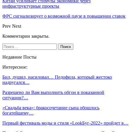
Китай усиливает стимулы экономики через
инфраструктурные проекты
ФРС сигнализирует о возможной паузе в повышении ставок
Prev
Next
Комментарии закрыты.
Недавние Посты
Интересное:
Бил, душил, насиловал… Педофила, который жестоко
надругался…
Разрешено ли Вам выполнить обгон в показанной
ситуации?…
«Свадьба века»: бракосочетание сына обошлось
богатейшему…
Первый фестиваль моды и стиля «LookБуг-2022» пройдет в…