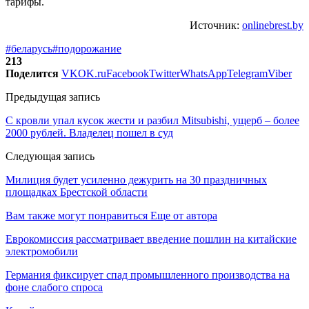
тарифы.
Источник:
onlinebrest.by
#беларусь
#подорожание
213
Поделится
VK
OK.ru
Facebook
Twitter
WhatsApp
Telegram
Viber
Предыдущая запись
С кровли упал кусок жести и разбил Mitsubishi, ущерб – более
2000 рублей. Владелец пошел в суд
Следующая запись
Милиция будет усиленно дежурить на 30 праздничных
площадках Брестской области
Вам также могут понравиться
Еще от автора
Еврокомиссия рассматривает введение пошлин на китайские
электромобили
Германия фиксирует спад промышленного производства на
фоне слабого спроса