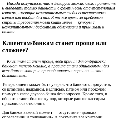
— Иногда получалось, что в Беларуси можно было принимать
и выдавать только банкноты с фактически отсутствующим
износом, имеющие незначительные следы естественного
износа или вообще без них. В то же время за пределами
страны требования могли быть мягче — купюры с
незначительными дефектами обменивали и принимали к
оплате.
Клиентам/банкам станет проще или
сложнее?
— Клиентам станет проще, ведь причин для отбраковки
банкнот теперь меньше, а правила стали одинаковыми для
всех банков, которые присоединились к перечню, — это
большинство.
Теперь клиент может быть уверен, что банкноты, допустим,
со штампом, надрывом, надписью, пятном или проколом
примут в кассе другого банка без вопросов. Кроме того, в
обороте станет больше купюр, которые раньше кассирам
приходилось отклонять.
Для банков важный момент — отсутствие «двояких
определений и толкований», в документе все критерии