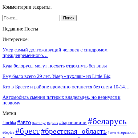
Комментарии закрыты.
Недавние Посты
Интересное:
Умер самый долгоживущий человек с синдромом
преждевременного…
Куда белорусы могут поехать отдохнуть без визы
Ему было всего 29 лет. Умер «пухляш» из Little Big
Кто в Бресте и районе временно останется без света 10-14…
Автомобиль сменил пятерых владельцев, но вернулся к
первому
Метки
#беларусь
#авто
#барановичи
#tochka
#автобус
#армия
#брест
#брестская_область
#германия
#берёза
#вело