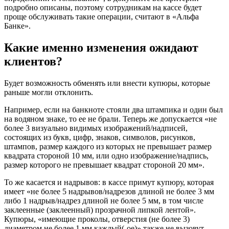
подробно описаны, поэтому сотрудникам на кассе будет
проще обслуживать такие операции, считают в «Альфа
Банке».
Какие именно изменения ожидают
клиентов?
Будет возможность обменять или внести купюры, которые
раньше могли отклонить.
Например, если на банкноте стояли два штампика и один был
на водяном знаке, то ее не брали. Теперь же допускается «не
более 3 визуально видимых изображений/надписей,
состоящих из букв, цифр, знаков, символов, рисунков,
штампов, размер каждого из которых не превышает размер
квадрата стороной 10 мм, или одно изображение/надпись,
размер которого не превышает квадрат стороной 20 мм».
То же касается и надрывов: в кассе примут купюру, которая
имеет «не более 5 надрывов/надрезов длиной не более 3 мм
либо 1 надрыв/надрез длиной не более 5 мм, в том числе
заклеенные (заклеенный) прозрачной липкой лентой».
Купюры, «имеющие проколы, отверстия (не более 3)
диаметром не более 1 мм каждый(-ое)» также не вызовут