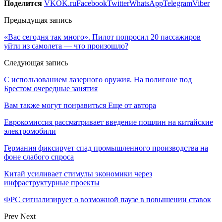
Поделится
VK
OK.ru
Facebook
Twitter
WhatsApp
Telegram
Viber
Предыдущая запись
«Вас сегодня так много». Пилот попросил 20 пассажиров
уйти из самолета — что произошло?
Следующая запись
С использованием лазерного оружия. На полигоне под
Брестом очередные занятия
Вам также могут понравиться
Еще от автора
Еврокомиссия рассматривает введение пошлин на китайские
электромобили
Германия фиксирует спад промышленного производства на
фоне слабого спроса
Китай усиливает стимулы экономики через
инфраструктурные проекты
ФРС сигнализирует о возможной паузе в повышении ставок
Prev
Next