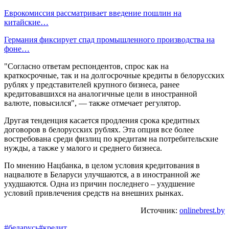
Еврокомиссия рассматривает введение пошлин на
китайские…
Германия фиксирует спад промышленного производства на
фоне…
"Согласно ответам респондентов, спрос как на
краткосрочные, так и на долгосрочные кредиты в белорусских
рублях у представителей крупного бизнеса, ранее
кредитовавшихся на аналогичные цели в иностранной
валюте, повысился", — также отмечает регулятор.
Другая тенденция касается продления срока кредитных
договоров в белорусских рублях. Эта опция все более
востребована среди физлиц по кредитам на потребительские
нужды, а также у малого и среднего бизнеса.
По мнению Нацбанка, в целом условия кредитования в
нацвалюте в Беларуси улучшаются, а в иностранной же
ухудшаются. Одна из причин последнего – ухудшение
условий привлечения средств на внешних рынках.
Источник:
onlinebrest.by
#беларусь
#кредит