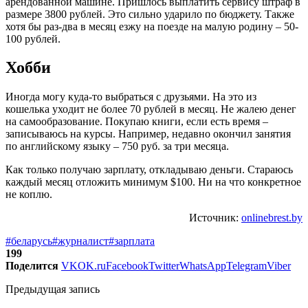
арендованной машине. Пришлось выплатить сервису штраф в
размере 3800 рублей. Это сильно ударило по бюджету. Также
хотя бы раз-два в месяц езжу на поезде на малую родину – 50-
100 рублей.
Хобби
Иногда могу куда-то выбраться с друзьями. На это из
кошелька уходит не более 70 рублей в месяц. Не жалею денег
на самообразование. Покупаю книги, если есть время –
записываюсь на курсы. Например, недавно окончил занятия
по английскому языку – 750 руб. за три месяца.
Как только получаю зарплату, откладываю деньги. Стараюсь
каждый месяц отложить минимум $100. Ни на что конкретное
не коплю.
Источник:
onlinebrest.by
#беларусь
#журналист
#зарплата
199
Поделится
VK
OK.ru
Facebook
Twitter
WhatsApp
Telegram
Viber
Предыдущая запись