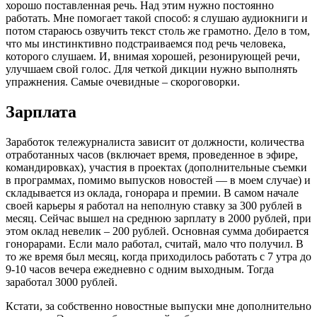
хорошо поставленная речь. Над этим нужно постоянно
работать. Мне помогает такой способ: я слушаю аудиокниги и
потом стараюсь озвучить текст столь же грамотно. Дело в том,
что мы инстинктивно подстраиваемся под речь человека,
которого слушаем. И, внимая хорошей, резонирующей речи,
улучшаем свой голос. Для четкой дикции нужно выполнять
упражнения. Самые очевидные – скороговорки.
Зарплата
Заработок тележурналиста зависит от должности, количества
отработанных часов (включает время, проведенное в эфире,
командировках), участия в проектах (дополнительные съемки
в программах, помимо выпусков новостей — в моем случае) и
складывается из оклада, гонорара и премии. В самом начале
своей карьеры я работал на неполную ставку за 300 рублей в
месяц. Сейчас вышел на среднюю зарплату в 2000 рублей, при
этом оклад невелик – 200 рублей. Основная сумма добирается
гонорарами. Если мало работал, считай, мало что получил. В
то же время был месяц, когда приходилось работать с 7 утра до
9-10 часов вечера ежедневно с одним выходным. Тогда
заработал 3000 рублей.
Кстати, за собственно новостные выпуски мне дополнительно