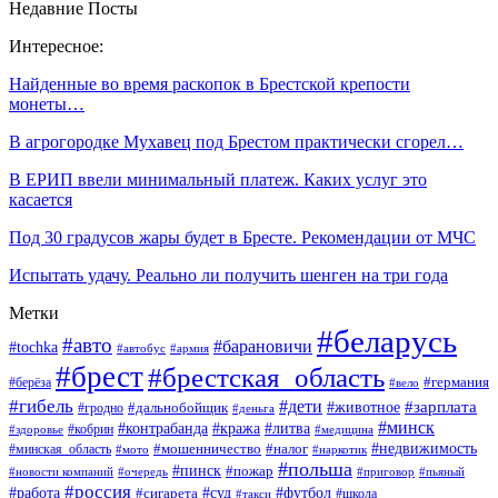
Недавние Посты
Интересное:
Найденные во время раскопок в Брестской крепости
монеты…
В агрогородке Мухавец под Брестом практически сгорел…
В ЕРИП ввели минимальный платеж. Каких услуг это
касается
Под 30 градусов жары будет в Бресте. Рекомендации от МЧС
Испытать удачу. Реально ли получить шенген на три года
Метки
#беларусь
#авто
#барановичи
#tochka
#автобус
#армия
#брест
#брестская_область
#германия
#берёза
#вело
#гибель
#дети
#животное
#зарплата
#дальнобойщик
#гродно
#деньга
#минск
#контрабанда
#кража
#литва
#кобрин
#здоровье
#медицина
#мошенничество
#налог
#недвижимость
#минская_область
#мото
#наркотик
#польша
#пинск
#пожар
#новости компаний
#приговор
#пьяный
#очередь
#россия
#футбол
#работа
#суд
#сигарета
#школа
#такси