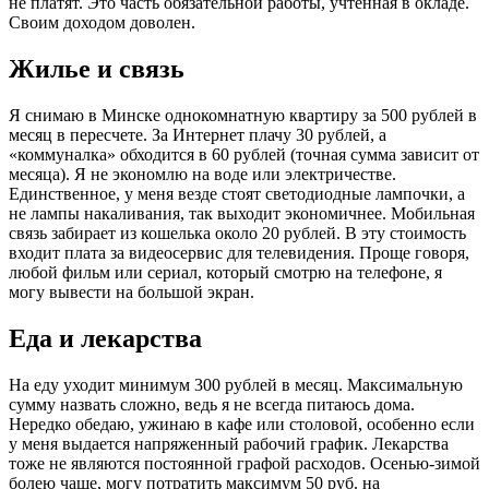
не платят. Это часть обязательной работы, учтенная в окладе.
Своим доходом доволен.
Жилье и связь
Я снимаю в Минске однокомнатную квартиру за 500 рублей в
месяц в пересчете. За Интернет плачу 30 рублей, а
«коммуналка» обходится в 60 рублей (точная сумма зависит от
месяца). Я не экономлю на воде или электричестве.
Единственное, у меня везде стоят светодиодные лампочки, а
не лампы накаливания, так выходит экономичнее. Мобильная
связь забирает из кошелька около 20 рублей. В эту стоимость
входит плата за видеосервис для телевидения. Проще говоря,
любой фильм или сериал, который смотрю на телефоне, я
могу вывести на большой экран.
Еда и лекарства
На еду уходит минимум 300 рублей в месяц. Максимальную
сумму назвать сложно, ведь я не всегда питаюсь дома.
Нередко обедаю, ужинаю в кафе или столовой, особенно если
у меня выдается напряженный рабочий график. Лекарства
тоже не являются постоянной графой расходов. Осенью-зимой
болею чаще, могу потратить максимум 50 руб. на