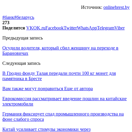
Источник:
onlinebrest.by
#банк
#беларусь
273
Поделится
VK
OK.ru
Facebook
Twitter
WhatsApp
Telegram
Viber
Предыдущая запись
Осудили водителя, который сбил женщину на переходе в
Барановичах
Следующая запись
В Гродно фонду Талая передали почти 100 кг монет для
памятника в Бресте
Вам также могут понравиться
Еще от автора
Еврокомиссия рассматривает введение пошлин на китайские
электромобили
Германия фиксирует спад промышленного производства на
фоне слабого спроса
Китай усиливает стимулы экономики через