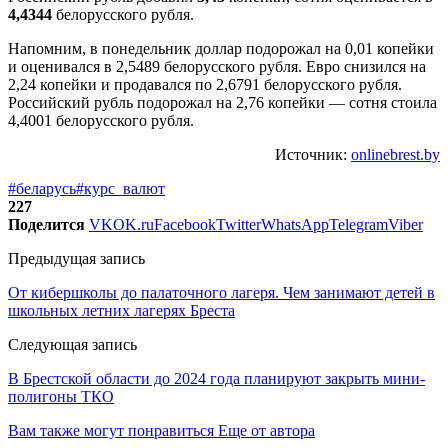
4,4344
белорусского рубля.
Напомним, в понедельник доллар подорожал на 0,01 копейки
и оценивался в 2,5489 белорусского рубля. Евро снизился на
2,24 копейки и продавался по 2,6791 белорусского рубля.
Российский рубль подорожал на 2,76 копейки — сотня стоила
4,4001 белорусского рубля.
Источник:
onlinebrest.by
#беларусь
#курс_валют
227
Поделится
VK
OK.ru
Facebook
Twitter
WhatsApp
Telegram
Viber
Предыдущая запись
От кибершколы до палаточного лагеря. Чем занимают детей в
школьных летних лагерях Бреста
Следующая запись
В Брестской области до 2024 года планируют закрыть мини-
полигоны ТКО
Вам также могут понравиться
Еще от автора