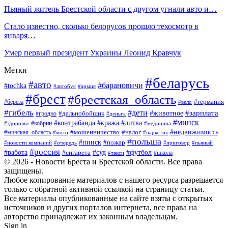
Пьяный житель Брестской области с другом угнали авто и…
Стало известно, сколько белорусов прошло техосмотр в
января…
Умер первый президент Украины Леонид Кравчук
Метки
#беларусь
#авто
#барановичи
#tochka
#автобус
#армия
#брест
#брестская_область
#германия
#берёза
#вело
#гибель
#дети
#животное
#зарплата
#дальнобойщик
#гродно
#деньга
#минск
#контрабанда
#кража
#литва
#кобрин
#здоровье
#медицина
#мошенничество
#налог
#недвижимость
#минская_область
#мото
#наркотик
#польша
#пинск
#пожар
#новости компаний
#приговор
#пьяный
#очередь
#россия
#футбол
#работа
#суд
#сигарета
#школа
#такси
© 2026 - Новости Бреста и Брестской области. Все права
защищены.
Любое копирование материалов с нашего ресурса разрешается
только с обратной активной ссылкой на страницу статьи.
Все материалы опубликованные на сайте взяты с открытых
источников и других порталов интернета, все права на
авторство принадлежат их законным владельцам.
Sign in