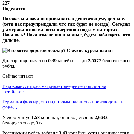
227
Поделится
Похоже, мы начали привыкать к дешевеющему доллару
(хотя нас предупреждали, что так будет не всегда). Сегодня
у американской валюты очередной подъем на торгах.
Началось? Пока изменения плавные, будем наблюдать, что
дальше.
Доллар подорожал на
0,39
копейки — до
2,5577
белорусского
рубля.
Сейчас читают
Еврокомиссия рассматривает введение пошлин на
китайские…
Германия фиксирует спад промышленного производства на
фоне…
У евро минус
1,58
копейки, он продается по
2,6633
белорусского рубля.
Российский рубль добавил
3,43
копейки, сотня оценивается в