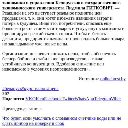
экономики и управления Белорусского государственного
экономического университета Людмила ГИТКОВИЧ
. —
Реакцией на это выступает реальное поднятие цен
продавцами, т. к. они хотят избежать излишних затрат и
потерь в будущем. Видя это, потребители, опасаясь ещё
большего роста стоимости товаров и услуг, идут в магазины и
провоцируют резкий скачок спроса. Чтобы избежать
дефицита, предприятия начинают производить больше товара,
но закладывают уже новые цены.
Организации не спешат снижать цены, чтобы обеспечить
бесперебойное и стабильное производство, а также
устойчивую конкуренцию. Вдобавок снижение цен
невозможно в условиях неопределённости».
Источник:
onlinebrest.by
#беларусь
#курс_валют
#цена
207
Поделится
VK
OK.ru
Facebook
Twitter
WhatsApp
Telegram
Viber
Предыдущая запись
Что будет, если умолчать о сломанном счетчике воды или не
сдать прибор на поверку в срок