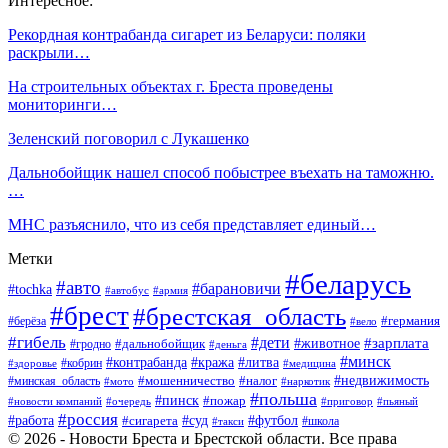
Интересное:
Рекордная контрабанда сигарет из Беларуси: поляки
раскрыли…
На строительных объектах г. Бреста проведены
мониторинги…
Зеленский поговорил с Лукашенко
Дальнобойщик нашел способ побыстрее въехать на таможню.
…
МНС разъяснило, что из себя представляет единый…
Метки
#беларусь
#авто
#барановичи
#tochka
#автобус
#армия
#брест
#брестская_область
#германия
#берёза
#вело
#гибель
#дети
#животное
#зарплата
#дальнобойщик
#гродно
#деньга
#минск
#контрабанда
#кража
#литва
#кобрин
#здоровье
#медицина
#мошенничество
#налог
#недвижимость
#минская_область
#мото
#наркотик
#польша
#пинск
#пожар
#новости компаний
#приговор
#пьяный
#очередь
#россия
#футбол
#работа
#суд
#сигарета
#школа
#такси
© 2026 - Новости Бреста и Брестской области. Все права