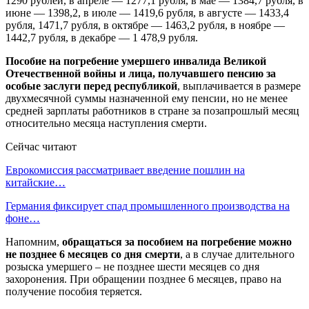
1290 рублей, в апреле — 1277,1 рубля, в мае — 1384,7 рубля, в
июне — 1398,2, в июле — 1419,6 рубля, в августе — 1433,4
рубля, 1471,7 рубля, в октябре — 1463,2 рубля, в ноябре —
1442,7 рубля, в декабре — 1 478,9 рубля.
Пособие на погребение умершего инвалида Великой
Отечественной войны и лица, получавшего пенсию за
особые заслуги перед республикой
, выплачивается в размере
двухмесячной суммы назначенной ему пенсии, но не менее
средней зарплаты работников в стране за позапрошлый месяц
относительно месяца наступления смерти.
Сейчас читают
Еврокомиссия рассматривает введение пошлин на
китайские…
Германия фиксирует спад промышленного производства на
фоне…
Напомним,
обращаться за пособием на погребение можно
не позднее 6 месяцев со дня смерти
, а в случае длительного
розыска умершего – не позднее шести месяцев со дня
захоронения. При обращении позднее 6 месяцев, право на
получение пособия теряется.