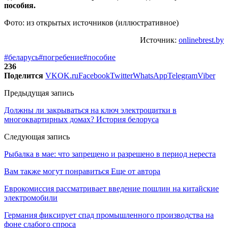
пособия.
Фото: из открытых источников (иллюстративное)
Источник:
onlinebrest.by
#беларусь
#погребение
#пособие
236
Поделится
VK
OK.ru
Facebook
Twitter
WhatsApp
Telegram
Viber
Предыдущая запись
Должны ли закрываться на ключ электрощитки в
многоквартирных домах? История белоруса
Следующая запись
Рыбалка в мае: что запрещено и разрешено в период нереста
Вам также могут понравиться
Еще от автора
Еврокомиссия рассматривает введение пошлин на китайские
электромобили
Германия фиксирует спад промышленного производства на
фоне слабого спроса