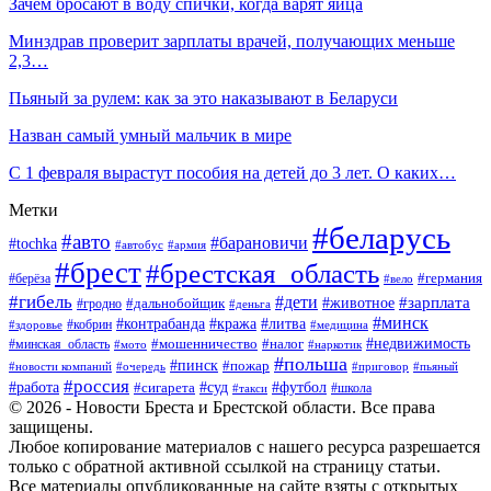
Зачем бросают в воду спички, когда варят яйца
Минздрав проверит зарплаты врачей, получающих меньше
2,3…
Пьяный за рулем: как за это наказывают в Беларуси
Назван самый умный мальчик в мире
С 1 февраля вырастут пособия на детей до 3 лет. О каких…
Метки
#беларусь
#авто
#барановичи
#tochka
#автобус
#армия
#брест
#брестская_область
#германия
#берёза
#вело
#гибель
#дети
#животное
#зарплата
#дальнобойщик
#гродно
#деньга
#минск
#контрабанда
#кража
#литва
#кобрин
#здоровье
#медицина
#мошенничество
#налог
#недвижимость
#минская_область
#мото
#наркотик
#польша
#пинск
#пожар
#новости компаний
#приговор
#пьяный
#очередь
#россия
#футбол
#работа
#суд
#сигарета
#школа
#такси
© 2026 - Новости Бреста и Брестской области. Все права
защищены.
Любое копирование материалов с нашего ресурса разрешается
только с обратной активной ссылкой на страницу статьи.
Все материалы опубликованные на сайте взяты с открытых