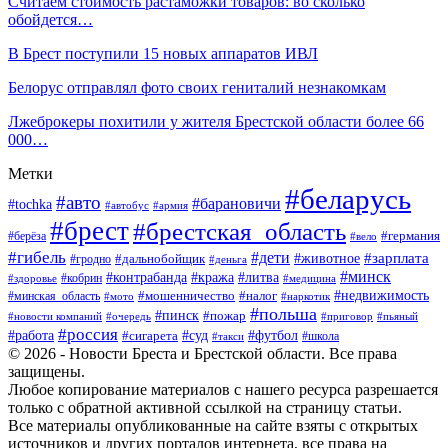
Cчитаем стоимость растаможки товаров: во сколько
обойдется…
В Брест поступили 15 новых аппаратов ИВЛ
Белорус отправлял фото своих гениталий незнакомкам
Лжеброкеры похитили у жителя Брестской области более 66
000…
Метки
#беларусь
#авто
#барановичи
#tochka
#автобус
#армия
#брест
#брестская_область
#германия
#берёза
#вело
#гибель
#дети
#животное
#зарплата
#дальнобойщик
#гродно
#деньга
#минск
#контрабанда
#кража
#литва
#кобрин
#здоровье
#медицина
#мошенничество
#налог
#недвижимость
#минская_область
#мото
#наркотик
#польша
#пинск
#пожар
#новости компаний
#приговор
#пьяный
#очередь
#россия
#футбол
#работа
#суд
#сигарета
#школа
#такси
© 2026 - Новости Бреста и Брестской области. Все права
защищены.
Любое копирование материалов с нашего ресурса разрешается
только с обратной активной ссылкой на страницу статьи.
Все материалы опубликованные на сайте взяты с открытых
источников и других порталов интернета, все права на