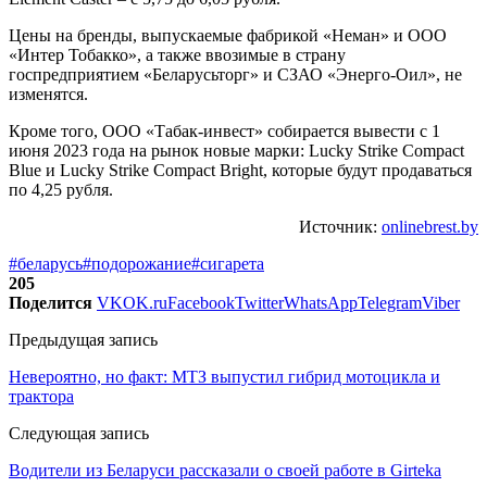
Цены на бренды, выпускаемые фабрикой «Неман» и ООО
«Интер Тобакко», а также ввозимые в страну
госпредприятием «Беларусьторг» и СЗАО «Энерго-Оил», не
изменятся.
Кроме того, ООО «Табак-инвест» собирается вывести с 1
июня 2023 года на рынок новые марки: Lucky Strike Compact
Blue и Lucky Strike Compact Bright, которые будут продаваться
по 4,25 рубля.
Источник:
onlinebrest.by
#беларусь
#подорожание
#сигарета
205
Поделится
VK
OK.ru
Facebook
Twitter
WhatsApp
Telegram
Viber
Предыдущая запись
Невероятно, но факт: МТЗ выпустил гибрид мотоцикла и
трактора
Следующая запись
Водители из Беларуси рассказали о своей работе в Girteka