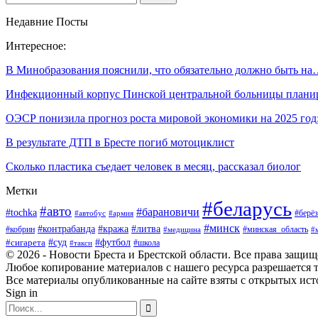
Недавние Посты
Интересное:
В Минобразования пояснили, что обязательно должно быть н
Инфекционный корпус Пинской центральной больницы план
ОЭСР понизила прогноз роста мировой экономики на 2025 го
В результате ДТП в Бресте погиб мотоциклист
Сколько пластика съедает человек в месяц, рассказал биолог
Метки
#беларусь
#авто
#барановичи
#tochka
#берёз
#автобус
#армия
#минск
#контрабанда
#кража
#литва
#кобрин
#минская_область
#медицина
#
#футбол
#суд
#сигарета
#школа
#такси
© 2026 - Новости Бреста и Брестской области. Все права защи
Любое копирование материалов с нашего ресурса разрешается т
Все материалы опубликованные на сайте взяты с открытых исто
Sign in