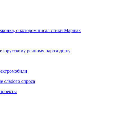
ежонка, о котором писал стихи Маршак
Белорусскому речному пароходству
лектромобили
е слабого спроса
 проекты