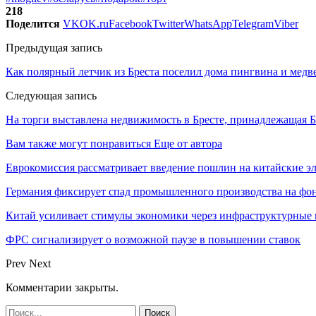
218
Поделится
VK
OK.ru
Facebook
Twitter
WhatsApp
Telegram
Viber
Предыдущая запись
Как полярный летчик из Бреста поселил дома пингвина и медв
Следующая запись
На торги выставлена недвижимость в Бресте, принадлежащая 
Вам также могут понравиться
Еще от автора
Еврокомиссия рассматривает введение пошлин на китайские э
Германия фиксирует спад промышленного производства на фон
Китай усиливает стимулы экономики через инфраструктурные
ФРС сигнализирует о возможной паузе в повышении ставок
Prev
Next
Комментарии закрыты.