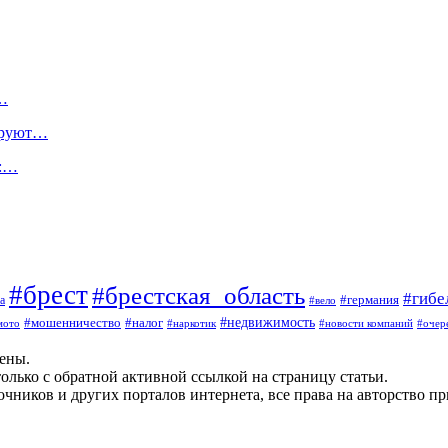
а…
ируют…
д:…
#брест
#брестская_область
#гибе
#германия
а
#вело
#мошенничество
#налог
#недвижимость
мото
#наркотик
#новости компаний
#очер
щены.
олько с обратной активной ссылкой на страницу статьи.
чников и других порталов интернета, все права на авторство п