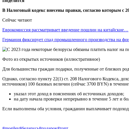
Поделится
В Налоговый кодекс внесены правки, согласно которым с 2
Сейчас читают
Еврокомиссия рассматривает введение пошлин на китайские…
Германия фиксирует спад промышленного производства на ф
Фото из открытых источников (иллюстративное)
Для большинства граждан подарки, полученные от близких род
Однако, согласно пункту 22(1) ст. 208 Налогового Кодекса, до
источников) 100 базовых величин (сейчас 3700 BYN) в течение
указал этот доход в пояснениях об источниках доходов;
на дату начала проверки непрерывно в течение 5 лет и бо
Если выполнены оба условия, гражданин выплачивает подоходн
#mogilev
#беларусь
#подарок
#торт