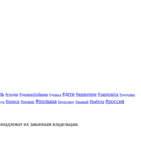
ль
#дети
#животное
#зарплата
#дальнобойщик
#гродно
#деньга
#здоровье
#польша
#россия
#пинск
#работа
#пожар
#приговор
#пьяный
едь
ринадлежат их законным владельцам.