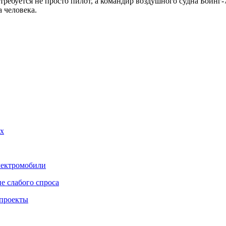
 требуется не просто пилот, а командир воздушного судна Боинг
 человека.
ах
лектромобили
е слабого спроса
 проекты