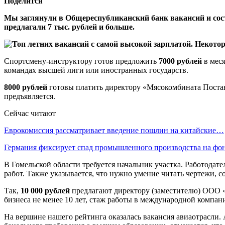
Поделится
Мы заглянули в Общереспубликанский банк вакансий и сос
предлагали 7 тыс. рублей и больше.
Спортсмену-инструктору готов предложить
7000 рублей
в меся
командах высшей лиги или иностранных государств.
8000 рублей
готовы платить директору «Мясокомбината Постав
предъявляется.
Сейчас читают
Еврокомиссия рассматривает введение пошлин на китайские…
Германия фиксирует спад промышленного производства на ф
В Гомельской области требуется начальник участка. Работодате
работ. Также указывается, что нужно умение читать чертежи, с
Так,
10 000 рублей
предлагают директору (заместителю) ООО «М
бизнеса не менее 10 лет, стаж работы в международной компани
На вершине нашего рейтинга оказалась вакансия авиаотрасли.