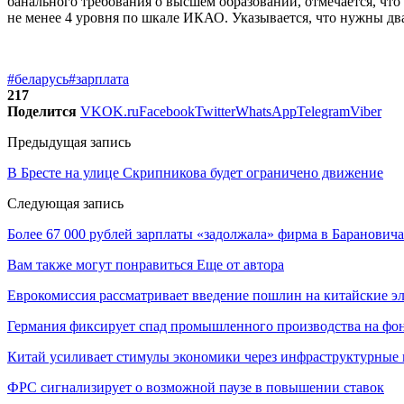
банального требования о высшем образовании, отмечается, что
не менее 4 уровня по шкале ИКАО. Указывается, что нужны два
#беларусь
#зарплата
217
Поделится
VK
OK.ru
Facebook
Twitter
WhatsApp
Telegram
Viber
Предыдущая запись
В Бресте на улице Скрипникова будет ограничено движение
Следующая запись
Более 67 000 рублей зарплаты «задолжала» фирма в Баранович
Вам также могут понравиться
Еще от автора
Еврокомиссия рассматривает введение пошлин на китайские э
Германия фиксирует спад промышленного производства на фон
Китай усиливает стимулы экономики через инфраструктурные
ФРС сигнализирует о возможной паузе в повышении ставок