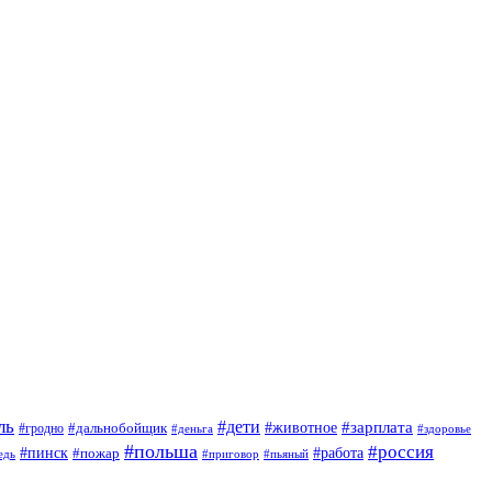
ль
#дети
#животное
#зарплата
#дальнобойщик
#гродно
#деньга
#здоровье
#польша
#россия
#пинск
#работа
#пожар
#приговор
#пьяный
едь