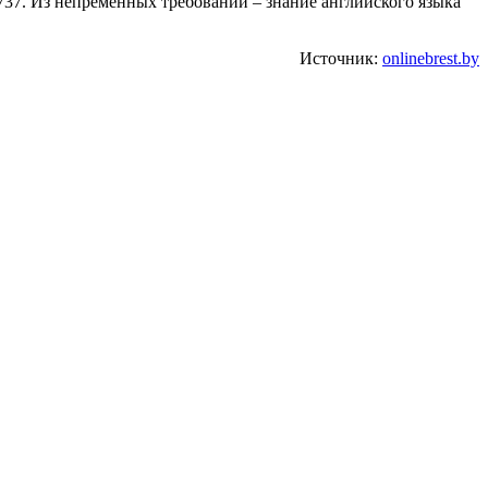
-737. Из непременных требований – знание английского языка
Источник:
onlinebrest.by