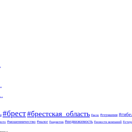
…
…
и…
#брест
#брестская_область
#гибе
#германия
а
#вело
#мошенничество
#налог
#недвижимость
мото
#наркотик
#новости компаний
#очер