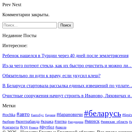
Prev
Next
Комментарии закрыты.
Недавние Посты
Интересное:
Ребенок нашелся в Турции через 40 дней после землетрясения
Из-за чего потеют стекла, как их быстро очистить и можно ли
Обязательно ли идти к врачу, если укусил клещ?
В Беларуси стартовала рассылка единых извещений по уплате
Очистные сооружения начнут строить в Иваново, Ляховичах 
Метки
#беларусь
#авто
#барановичи
#tochka
#берёз
#автобус
#армия
#минск
#контрабанда
#кража
#литва
#кобрин
#минская_область
#медицина
#
#футбол
#суд
#сигарета
#школа
#такси