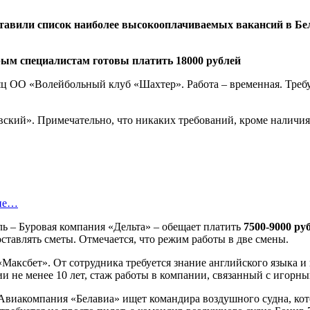
тавили список наиболее высокооплачиваемых вакансий в Бел
ц ОО «Волейбольный клуб «Шахтер». Работа – временная. Требу
ский». Примечательно, что никаких требований, кроме наличия
оне…
ль – Буровая компания «Дельта» – обещает платить
7500-9000 руб
оставлять сметы. Отмечается, что режим работы в две смены.
аксбет». От сотрудника требуется знание английского языка и 
и не менее 10 лет, стаж работы в компании, связанный с игорны
 Авиакомпания «Белавиа» ищет командира воздушного судна, ко