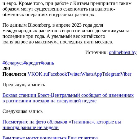
и евро. Кроме того, при работе с Китаем предприятия таким
образом могут существенно сэкономить на валютно-
обменных операциях и курсовых разницах.
По данным Bloomberg, в апреле 2023 года доля
международных расчетов в евро снизилась до минимума за
последние три года. А удельный вес китайского
юаня вырос до максимума последних пяти месяцев.
Источник:
onlinebrest.by
#беларусь
#кредит
#юань
200
Поделится
VK
OK.ru
Facebook
Twitter
WhatsApp
Telegram
Viber
Предыдущая запись
Вокзал станции Брест-Центральный сообщает об изменениях
в расписании поездов на следующей неделе
Следующая запись
Посмотрите на фото обломков «Титаника», которые вы
никогда раньше не видели
Вам также могут понравиться
Еще от автора