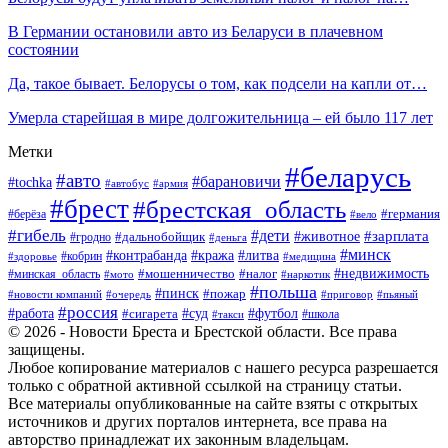
В Германии остановили авто из Беларуси в плачевном
состоянии
Да, такое бывает. Белорусы о том, как подсели на капли от…
Умерла старейшая в мире долгожительница – ей было 117 лет
Метки
#беларусь
#авто
#барановичи
#tochka
#автобус
#армия
#брест
#брестская_область
#германия
#берёза
#вело
#гибель
#дети
#животное
#зарплата
#дальнобойщик
#гродно
#деньга
#минск
#контрабанда
#кража
#литва
#кобрин
#здоровье
#медицина
#мошенничество
#налог
#недвижимость
#минская_область
#мото
#наркотик
#польша
#пинск
#пожар
#новости компаний
#приговор
#пьяный
#очередь
#россия
#футбол
#работа
#суд
#сигарета
#школа
#такси
© 2026 - Новости Бреста и Брестской области. Все права
защищены.
Любое копирование материалов с нашего ресурса разрешается
только с обратной активной ссылкой на страницу статьи.
Все материалы опубликованные на сайте взяты с открытых
источников и других порталов интернета, все права на
авторство принадлежат их законным владельцам.