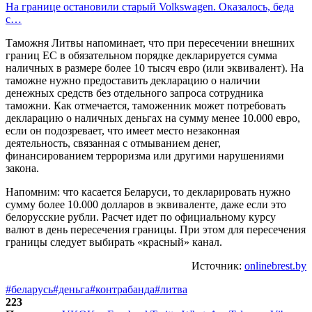
На границе остановили старый Volkswagen. Оказалось, беда
с…
Таможня Литвы напоминает, что при пересечении внешних
границ ЕС в обязательном порядке декларируется сумма
наличных в размере более 10 тысяч евро (или эквивалент). На
таможне нужно предоставить декларацию о наличии
денежных средств без отдельного запроса сотрудника
таможни. Как отмечается, таможенник может потребовать
декларацию о наличных деньгах на сумму менее 10.000 евро,
если он подозревает, что имеет место незаконная
деятельность, связанная с отмыванием денег,
финансированием терроризма или другими нарушениями
закона.
Напомним: что касается Беларуси, то декларировать нужно
сумму более 10.000 долларов в эквиваленте, даже если это
белорусские рубли. Расчет идет по официальному курсу
валют в день пересечения границы. При этом для пересечения
границы следует выбирать «красный» канал.
Источник:
onlinebrest.by
#беларусь
#деньга
#контрабанда
#литва
223