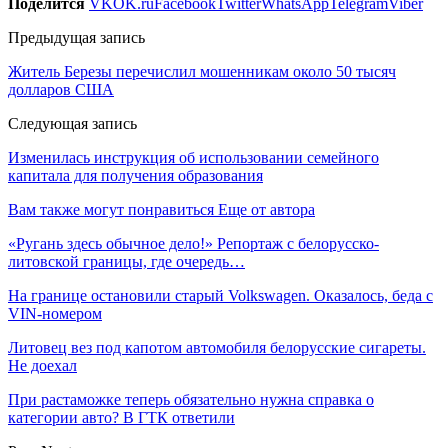
Поделится
VK
OK.ru
Facebook
Twitter
WhatsApp
Telegram
Viber
Предыдущая запись
Житель Березы перечислил мошенникам около 50 тысяч
долларов США
Следующая запись
Изменилась инструкция об использовании семейного
капитала для получения образования
Вам также могут понравиться
Еще от автора
«Ругань здесь обычное дело!» Репортаж с белорусско-
литовской границы, где очередь…
На границе остановили старый Volkswagen. Оказалось, беда с
VIN-номером
Литовец вез под капотом автомобиля белорусские сигареты.
Не доехал
При растаможке теперь обязательно нужна справка о
категории авто? В ГТК ответили