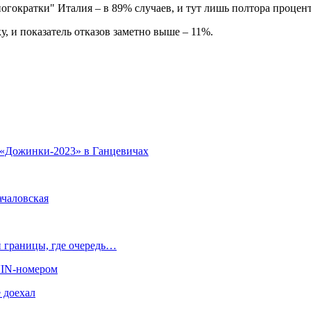
огократки" Италия – в 89% случаев, и тут лишь полтора процент
, и показатель отказов заметно выше – 11%.
я «Дожинки-2023» в Ганцевичах
ачаловская
й границы, где очередь…
 VIN-номером
 доехал