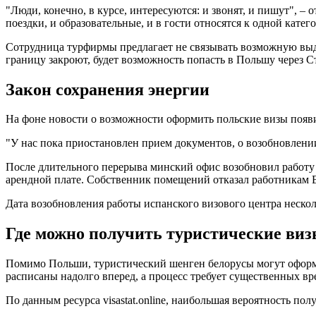
"Люди, конечно, в курсе, интересуются: и звонят, и пишут", –
поездки, и образовательные, и в гости относятся к одной катег
Сотрудница турфирмы предлагает не связывать возможную выда
границу закроют, будет возможность попасть в Польшу через С
Закон сохранения энергии
На фоне новости о возможности оформить польские визы появ
"У нас пока приостановлен прием документов, о возобновлени
После длительного перерыва минский офис возобновил работу 2
арендной плате. Собственник помещений отказал работникам В
Дата возобновления работы испанского визового центра нескол
Где можно получить туристические ви
Помимо Польши, туристический шенген белорусы могут оформит
расписаны надолго вперед, а процесс требует существенных в
По данным ресурса visastat.online, наибольшая вероятность п