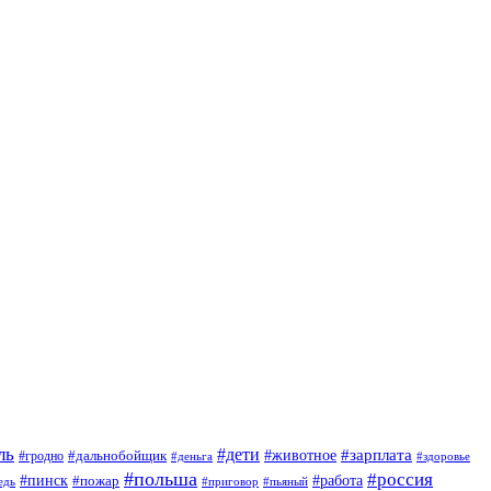
ль
#дети
#животное
#зарплата
#дальнобойщик
#гродно
#деньга
#здоровье
#польша
#россия
#пинск
#работа
#пожар
#приговор
#пьяный
едь