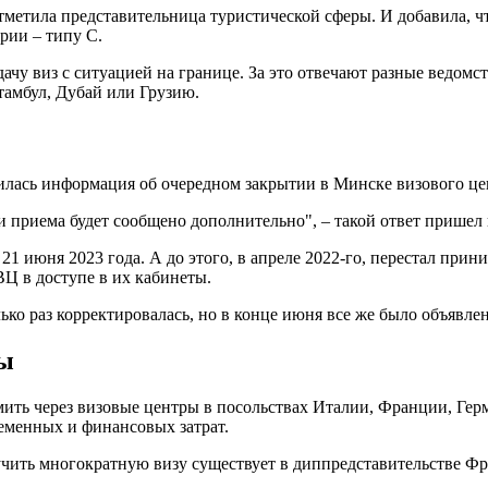
 отметила представительница туристической сферы. И добавила, ч
ории – типу C.
чу виз с ситуацией на границе. За это отвечают разные ведомс
тамбул, Дубай или Грузию.
илась информация об очередном закрытии в Минске визового це
и приема будет сообщено дополнительно", – такой ответ пришел
1 июня 2023 года. А до этого, в апреле 2022-го, перестал прин
Ц в доступе в их кабинеты.
ько раз корректировалась, но в конце июня все же было объявле
зы
ь через визовые центры в посольствах Италии, Франции, Герма
ременных и финансовых затрат.
олучить многократную визу существует в диппредставительстве Ф