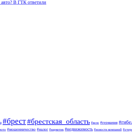
и авто? В ГТК ответили
#брест
#брестская_область
#гибе
#германия
а
#вело
#мошенничество
#налог
#недвижимость
мото
#наркотик
#новости компаний
#очер