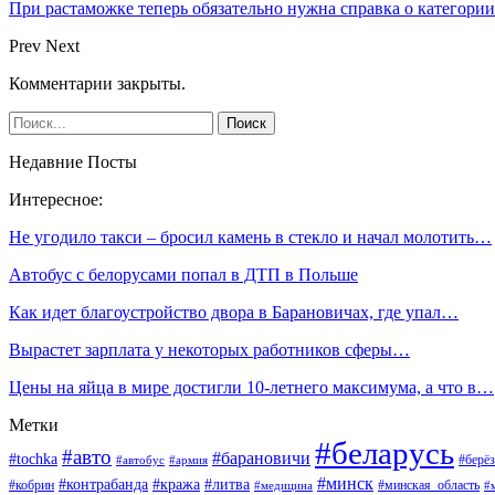
При растаможке теперь обязательно нужна справка о категори
Prev
Next
Комментарии закрыты.
Недавние Посты
Интересное:
Не угодило такси – бросил камень в стекло и начал молотить…
Автобус с белорусами попал в ДТП в Польше
Как идет благоустройство двора в Барановичах, где упал…
Вырастет зарплата у некоторых работников сферы…
Цены на яйца в мире достигли 10-летнего максимума, а что в…
Метки
#беларусь
#авто
#барановичи
#tochka
#берёз
#автобус
#армия
#минск
#контрабанда
#кража
#литва
#кобрин
#минская_область
#медицина
#