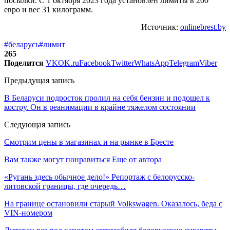
посылки. С 1 октября 2023 года установлен лимиты в 200
евро и вес 31 килограмм.
Источник:
onlinebrest.by
#беларусь
#лимит
265
Поделится
VK
OK.ru
Facebook
Twitter
WhatsApp
Telegram
Viber
Предыдущая запись
В Беларуси подросток пролил на себя бензин и подошел к
костру. Он в реанимации в крайне тяжелом состоянии
Следующая запись
Смотрим цены в магазинах и на рынке в Бресте
Вам также могут понравиться
Еще от автора
«Ругань здесь обычное дело!» Репортаж с белорусско-
литовской границы, где очередь…
На границе остановили старый Volkswagen. Оказалось, беда с
VIN-номером