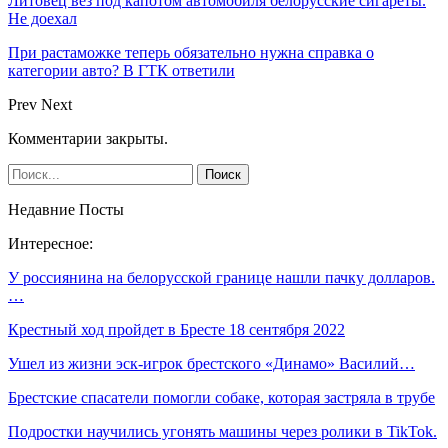
Литовец вез под капотом автомобиля белорусские сигареты.
Не доехал
При растаможке теперь обязательно нужна справка о
категории авто? В ГТК ответили
Prev
Next
Комментарии закрыты.
Недавние Посты
Интересное:
У россиянина на белорусской границе нашли пачку долларов.
…
Крестный ход пройдет в Бресте 18 сентября 2022
Ушел из жизни эск-игрок брестского «Динамо» Василий…
Брестские спасатели помогли собаке, которая застряла в трубе
Подростки научились угонять машины через ролики в TikTok.