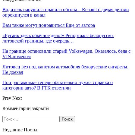
Водитель нарушила правила обгона – Renault с двумя детьми
опрокинулся в канал
Вам также могут понравиться
Еще от автора
«Ругань здесь обычное дело!» Репортаж с белорусско-
литовской границы, где очередь…
На границе остановили старый Volkswagen. Оказалось, беда с
VIN-номером
Литовец вез под капотом автомобиля белорусские сигареты.
Не доехал
При растаможке теперь обязательно нужна справка о
категории авто? В ГТК ответили
Prev
Next
Комментарии закрыты.
Недавние Посты