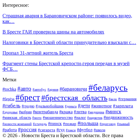
Интересное:
Страшная авария в Барановичском районе: появилось видео,
как…
В Бресте ГАИ проверила шины на автомобилях
Налоговики в Брестской области принудительно взыскали с…
Пропал 31-летний житель Бреста
Фрагмент стены Брестской крепости-героя передан в музей
ФСБ…
Метки
#беларусь
#авто
#барановичи
#tochka
#автобус
#армия
#брест
#брестская_область
#германия
#берёза
#вело
#гибель
#дети
#животное
#зарплата
#дальнобойщик
#гродно
#деньга
#минск
#контрабанда
#кража
#литва
#кобрин
#здоровье
#медицина
#мошенничество
#налог
#недвижимость
#минская_область
#мото
#наркотик
#польша
#пинск
#пожар
#новости компаний
#приговор
#пьяный
#очередь
#россия
#футбол
#работа
#суд
#сигарета
#школа
#такси
© 2026 - Новости Бреста и Брестской области. Все права