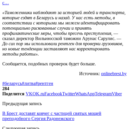
с…
«Таможенники наблюдают за историей людей и транспорта,
которые ездят в Беларусь и назад. У нас есть методы, в
соответствии с которыми мы можем идентифицировать
потенциально рискованные случаи и принять
профилактические меры, чтобы пресечь преступления,
—
сказал директор Вильнюсской таможни Арунас Сарулис. —
До сих пор мы использовали рентген для проверки грузовиков,
но новые тенденции заставляют нас корректировать
методы работы».
Сообщается, подобных проверок будет больше.
Источник:
onlinebrest.by
#беларусь
#литва
#рентген
284
Поделится
VK
OK.ru
Facebook
Twitter
WhatsApp
Telegram
Viber
Предыдущая запись
В Брест доставят ковчег с частицей святых мощей
преподобного Сергия Радонежского
Следующая запись