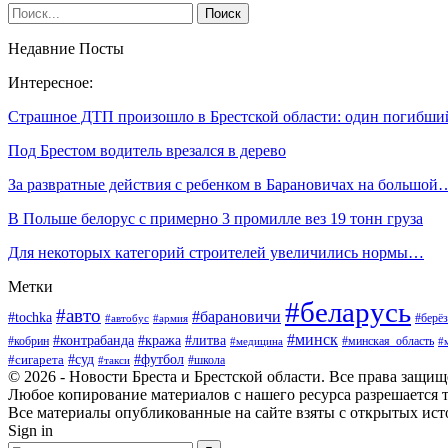
Недавние Посты
Интересное:
Страшное ДТП произошло в Брестской области: один погибш
Под Брестом водитель врезался в дерево
За развратные действия с ребенком в Барановичах на большой
В Польше белорус с примерно 3 промилле вез 19 тонн груза
Для некоторых категорий строителей увеличились нормы…
Метки
#беларусь
#авто
#барановичи
#tochka
#берёз
#автобус
#армия
#минск
#контрабанда
#кража
#литва
#кобрин
#минская_область
#медицина
#
#футбол
#суд
#сигарета
#школа
#такси
© 2026 - Новости Бреста и Брестской области. Все права защи
Любое копирование материалов с нашего ресурса разрешается т
Все материалы опубликованные на сайте взяты с открытых исто
Sign in