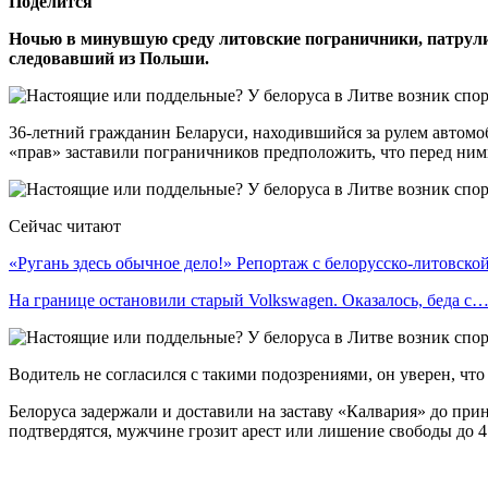
Поделится
Ночью в минувшую среду литовские пограничники, патрулир
следовавший из Польши.
36-летний гражданин Беларуси, находившийся за рулем автомо
«прав» заставили пограничников предположить, что перед ним
Сейчас читают
«Ругань здесь обычное дело!» Репортаж с белорусско-литовск
На границе остановили старый Volkswagen. Оказалось, беда с
Водитель не согласился с такими подозрениями, он уверен, чт
Белоруса задержали и доставили на заставу «Калвария» до при
подтвердятся, мужчине грозит арест или лишение свободы до 4 