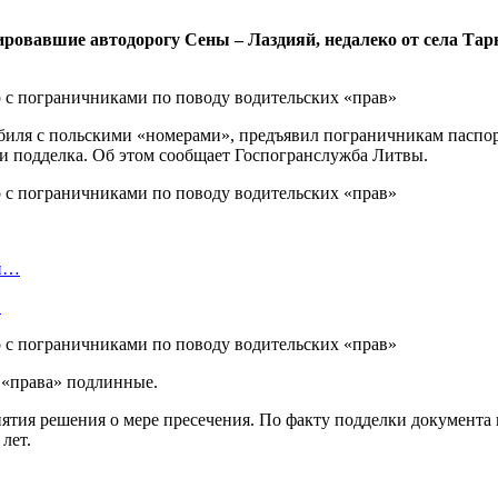
овавшие автодорогу Сены – Лаздияй, недалеко от села Тарн
биля с польскими «номерами», предъявил пограничникам паспор
и подделка. Об этом сообщает Госпогранслужба Литвы.
ой…
…
о «права» подлинные.
нятия решения о мере пресечения. По факту подделки документа 
лет.