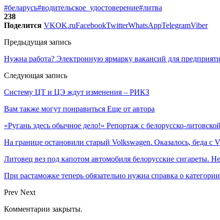
#беларусь
#водительское_удостоверение
#литва
238
Поделится
VK
OK.ru
Facebook
Twitter
WhatsApp
Telegram
Viber
Предыдущая запись
Нужна работа? Электронную ярмарку вакансий для предприяти
Следующая запись
Систему ЦТ и ЦЭ ждут изменения – РИКЗ
Вам также могут понравиться
Еще от автора
«Ругань здесь обычное дело!» Репортаж с белорусско-литовско
На границе остановили старый Volkswagen. Оказалось, беда с
Литовец вез под капотом автомобиля белорусские сигареты. Не
При растаможке теперь обязательно нужна справка о категори
Prev
Next
Комментарии закрыты.