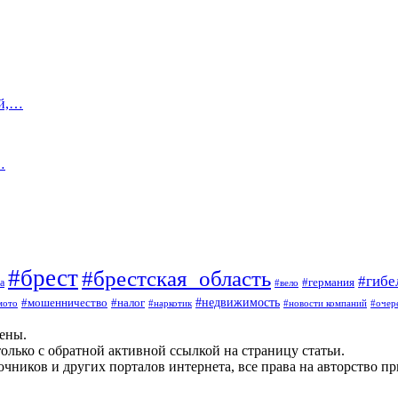
ий,…
…
#брест
#брестская_область
#гибе
#германия
а
#вело
#мошенничество
#налог
#недвижимость
мото
#наркотик
#новости компаний
#очер
щены.
олько с обратной активной ссылкой на страницу статьи.
чников и других порталов интернета, все права на авторство п