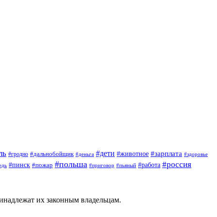
ль
#дети
#животное
#зарплата
#дальнобойщик
#гродно
#деньга
#здоровье
#польша
#россия
#пинск
#работа
#пожар
#приговор
#пьяный
едь
ринадлежат их законным владельцам.