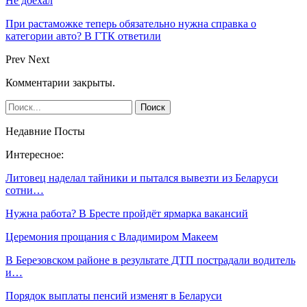
Не доехал
При растаможке теперь обязательно нужна справка о
категории авто? В ГТК ответили
Prev
Next
Комментарии закрыты.
Недавние Посты
Интересное:
Литовец наделал тайники и пытался вывезти из Беларуси
сотни…
Нужна работа? В Бресте пройдёт ярмарка вакансий
Церемония прощания с Владимиром Макеем
В Березовском районе в результате ДТП пострадали водитель
и…
Порядок выплаты пенсий изменят в Беларуси