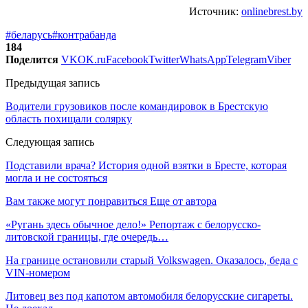
Источник:
onlinebrest.by
#беларусь
#контрабанда
184
Поделится
VK
OK.ru
Facebook
Twitter
WhatsApp
Telegram
Viber
Предыдущая запись
Водители грузовиков после командировок в Брестскую
область похищали солярку
Следующая запись
Подставили врача? История одной взятки в Бресте, которая
могла и не состояться
Вам также могут понравиться
Еще от автора
«Ругань здесь обычное дело!» Репортаж с белорусско-
литовской границы, где очередь…
На границе остановили старый Volkswagen. Оказалось, беда с
VIN-номером
Литовец вез под капотом автомобиля белорусские сигареты.