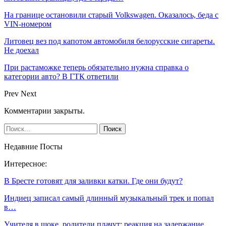
На границе остановили старый Volkswagen. Оказалось, беда с
VIN-номером
Литовец вез под капотом автомобиля белорусские сигареты.
Не доехал
При растаможке теперь обязательно нужна справка о
категории авто? В ГТК ответили
Prev
Next
Комментарии закрыты.
Недавние Посты
Интересное:
В Бресте готовят для заливки катки. Где они будут?
Индиец записал самый длинный музыкальный трек и попал
в…
Учителя в шоке, родители плачут: реакция на задержание…