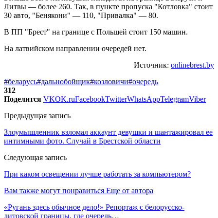
Литвы — более 260. Так, в пункте пропуска "Котловка" стоит
30 авто, "Бенякони" — 110, "Привалка" — 80.
В ПП "Брест" на границе с Польшей стоит 150 машин.
На латвийском направлении очередей нет.
Источник:
onlinebrest.by
#беларусь
#дальнобойщик
#козловичи
#очередь
312
Поделится
VK
OK.ru
Facebook
Twitter
WhatsApp
Telegram
Viber
Предыдущая запись
Злоумышленник взломал аккаунт девушки и шантажировал ее
интимными фото. Случай в Брестской области
Следующая запись
При каком освещении лучше работать за компьютером?
Вам также могут понравиться
Еще от автора
«Ругань здесь обычное дело!» Репортаж с белорусско-
литовской границы, где очередь…