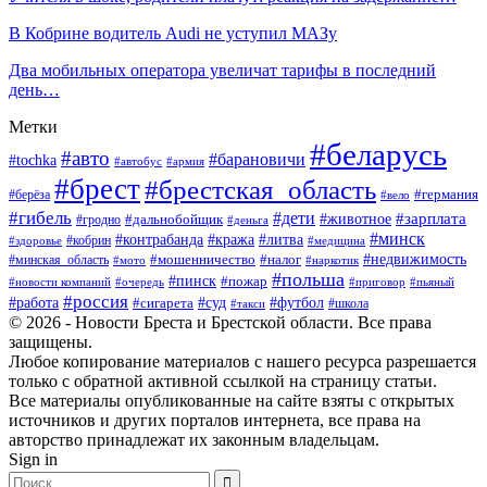
В Кобрине водитель Audi не уступил МАЗу
Два мобильных оператора увеличат тарифы в последний
день…
Метки
#беларусь
#авто
#барановичи
#tochka
#автобус
#армия
#брест
#брестская_область
#германия
#берёза
#вело
#гибель
#дети
#животное
#зарплата
#дальнобойщик
#гродно
#деньга
#минск
#контрабанда
#кража
#литва
#кобрин
#здоровье
#медицина
#мошенничество
#налог
#недвижимость
#минская_область
#мото
#наркотик
#польша
#пинск
#пожар
#новости компаний
#приговор
#пьяный
#очередь
#россия
#футбол
#работа
#суд
#сигарета
#школа
#такси
© 2026 - Новости Бреста и Брестской области. Все права
защищены.
Любое копирование материалов с нашего ресурса разрешается
только с обратной активной ссылкой на страницу статьи.
Все материалы опубликованные на сайте взяты с открытых
источников и других порталов интернета, все права на
авторство принадлежат их законным владельцам.
Sign in