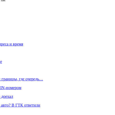
дреса и время
ие
й границы, где очередь…
 VIN-номером
 доехал
и авто? В ГТК ответили