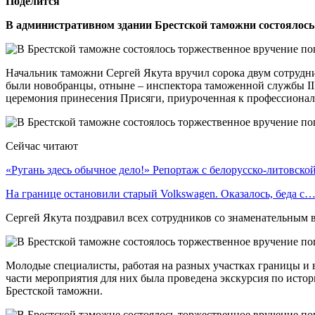
Поделится
В административном здании Брестской таможни состоялось
Начальник таможни Сергей Якута вручил сорока двум сотрудн
были новобранцы, отныне – инспектора таможенной службы III
церемония принесения Присяги, приуроченная к профессиона
Сейчас читают
«Ругань здесь обычное дело!» Репортаж с белорусско-литовск
На границе остановили старый Volkswagen. Оказалось, беда с
Сергей Якута поздравил всех сотрудников со знаменательным 
Молодые специалисты, работая на разных участках границы и
части мероприятия для них была проведена экскурсия по ист
Брестской таможни.