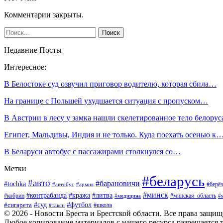
Комментарии закрыты.
Недавние Посты
Интересное:
В Белостоке суд озвучил приговор водителю, которая сбила…
На границе с Польшей ухудшается ситуация с пропуском…
В Австрии в лесу у замка нашли скелетированное тело белорус
Египет, Мальдивы, Индия и не только. Куда поехать осенью к
В Беларуси автобус с пассажирами столкнулся со…
Метки
#беларусь
#авто
#барановичи
#tochka
#берёз
#автобус
#армия
#минск
#контрабанда
#кража
#литва
#кобрин
#минская_область
#медицина
#
#футбол
#суд
#сигарета
#школа
#такси
© 2026 - Новости Бреста и Брестской области. Все права защи
Любое копирование материалов с нашего ресурса разрешается т