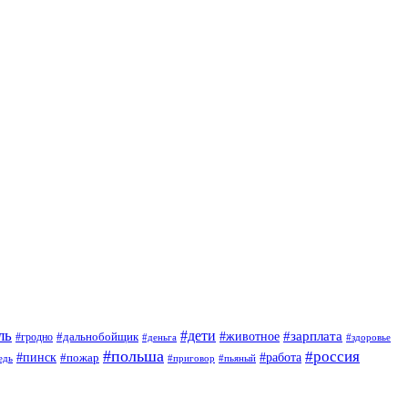
ль
#дети
#животное
#зарплата
#дальнобойщик
#гродно
#деньга
#здоровье
#польша
#россия
#пинск
#работа
#пожар
#приговор
#пьяный
едь