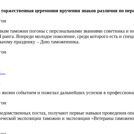
 торжественная церемония вручения знаков различия по пе
икам таможни погоны с персональными званиями советника и и
 ранга. Впереди молодое поколение, среди которого есть и сп
льному празднику – Дню таможенника.
ой…
…
в жизни событием и пожелал дальнейших успехов в профессиона
 ведомственных постах, получают первые навыки проведения о
орической экспозиции таможни и экспозиции «Ветераны таможе