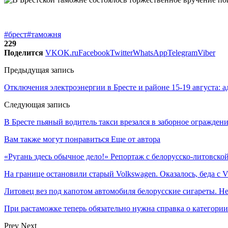
#брест
#таможня
229
Поделится
VK
OK.ru
Facebook
Twitter
WhatsApp
Telegram
Viber
Предыдущая запись
Отключения электроэнергии в Бресте и районе 15-19 августа: а
Следующая запись
В Бресте пьяный водитель такси врезался в заборное огражден
Вам также могут понравиться
Еще от автора
«Ругань здесь обычное дело!» Репортаж с белорусско-литовско
На границе остановили старый Volkswagen. Оказалось, беда с
Литовец вез под капотом автомобиля белорусские сигареты. Не
При растаможке теперь обязательно нужна справка о категори
Prev
Next