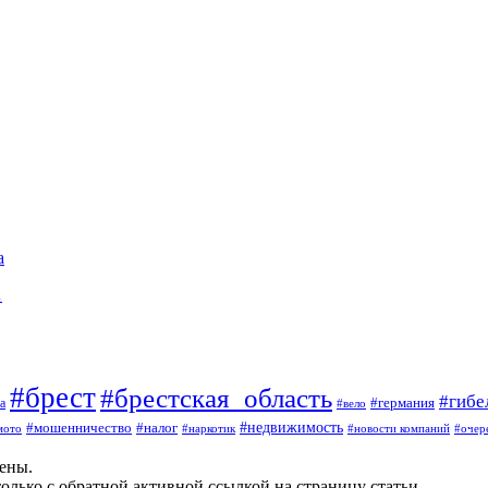
а
…
#брест
#брестская_область
#гибе
#германия
а
#вело
#мошенничество
#налог
#недвижимость
мото
#наркотик
#новости компаний
#очер
щены.
олько с обратной активной ссылкой на страницу статьи.