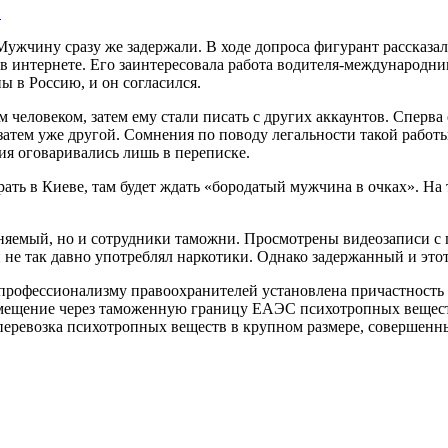
…
Мужчину сразу же задержали. В ходе допроса фигурант рассказал
 в интернете. Его заинтересовала работа водителя-международни
ы в Россию, и он согласился.
 человеком, затем ему стали писать с других аккаунтов. Сперва
затем уже другой. Сомнения по поводу легальности такой работы
ия оговаривались лишь в переписке.
брать в Киеве, там будет ждать «бородатый мужчина в очках». Н
няемый, но и сотрудники таможни. Просмотрены видеозаписи с
н не так давно употреблял наркотики. Однако задержанный и этот
я профессионализму правоохранителей установлена причастност
еремещение через таможенную границу ЕАЭС психотропных вещес
 и перевозка психотропных веществ в крупном размере, совершен