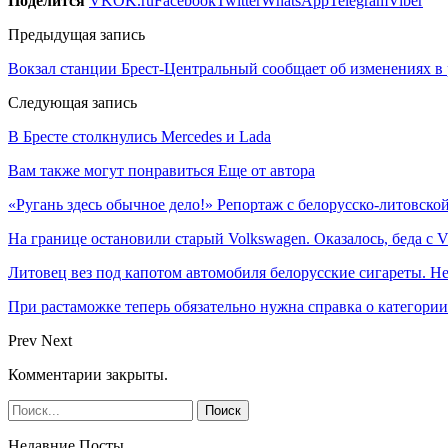
Поделится
VK
OK.ru
Facebook
Twitter
WhatsApp
Telegram
Viber
Предыдущая запись
Вокзал станции Брест-Центральный сообщает об изменениях в
Следующая запись
В Бресте столкнулись Mercedes и Lada
Вам также могут понравиться
Еще от автора
«Ругань здесь обычное дело!» Репортаж с белорусско-литовско
На границе остановили старый Volkswagen. Оказалось, беда с
Литовец вез под капотом автомобиля белорусские сигареты. Не
При растаможке теперь обязательно нужна справка о категори
Prev
Next
Комментарии закрыты.
Недавние Посты