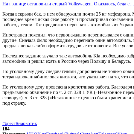
На границе остановили старый Volkswagen. Оказалось, беда с
Когда вскрыли бак, в нем обнаружили почти 25 кг мефедрона. 
последнее время искал себе работу и просматривал объявления
работодателем. Тот предложил перегнать автомобиль из Украин
Иностранец пояснил, что первоначально переписывался с одним
другие. Сначала было необходимо перегнать один автомобиль, 
предлагали как-либо оформить трудовые отношения. Все услов
Последнее задание звучало так: автомобиль Kia необходимо за
автомобиль и решил ехать в Россию через Польшу и Беларусь.
По уголовному делу следователями допрошены не только обви
тетрагидроканнабиноловая кислота, что указывает на то, что о
По уголовному делу проведена кропотливая работа. Благодар
предъявлено обвинение по ч. 2 ст. 328-1 УК («Незаконное п
сговору»), ч. 3 ст. 328 («Незаконные с целью сбыта хранение
под стражу.
#брест
#наркотик
184