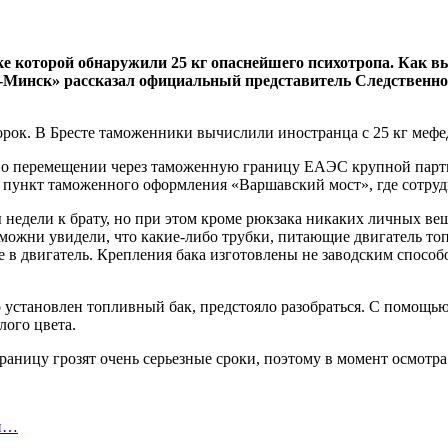
ке которой обнаружили 25 кг опаснейшего психотропа. Как 
о-Минск» рассказал официальный представитель Следственно
 о перемещении через таможенную границу ЕАЭС крупной партии
 в пункт таможенного оформления «Варшавский мост», где сотру
 недели к брату, но при этом кроме рюкзака никаких личных вещ
можни увидели, что какие-либо трубки, питающие двигатель топ
е в двигатель. Крепления бака изготовлены не заводским способ
его установлен топливный бак, предстояло разобраться. С помощ
лого цвета.
раницу грозят очень серьезные сроки, поэтому в момент осмотр
ой…