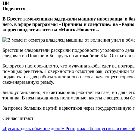
184
Поделится
В Бресте таможенники задержали машину иностранца, в ба
него, в эфире программы «Причины и следствие» на «Ради
корреспондент агентства «Минск-Новости».
Брестские следователи раскрыли подробности уголовного дела
следовал из Польши в Беларусь на автомобиле Kia. Он въехал
Белорусов насторожило то, что мужчина якобы едет на полторы
помощью рентгена. Поверхностно осмотрев бак, сотрудники та
подавать ток для работы топливного насоса, качающего горюче
свеженарезанную резьбу.
Было установлено, что автомобиль работает на газе, но для ч
топлива. В нем находились полимерные пакеты с веществом бе
За провоз больших партий наркотиков через государственную г
Сейчас читают
«Ругань здесь обычное дело!» Репортаж с белорусско-литовск