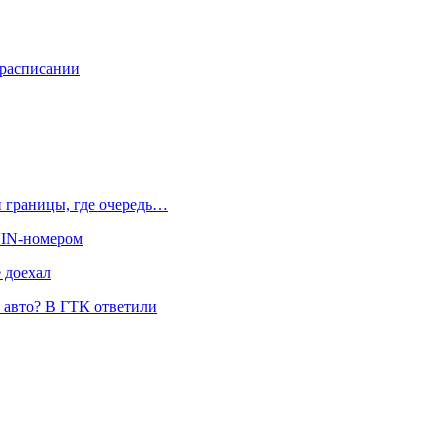
 расписании
й границы, где очередь…
 VIN-номером
 доехал
и авто? В ГТК ответили