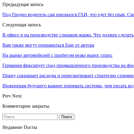
Предыдущая запись
Под Гродно водитель сам признался ГАИ, что едет без прав. См
Следующая запись
В офисе и на производстве слишком жарко. Что должен сделат
Вам также могут понравиться
Еще от автора
На рынке автомобилей с пробегом резко вырос спрос
Германия фиксирует спад промышленного производства на фон
Disney сокращает расходы и пересматривает стратегию стрими
Инженерам будущего важнее понимать системы, чем писать к
Prev
Next
Комментарии закрыты.
Недавние Посты