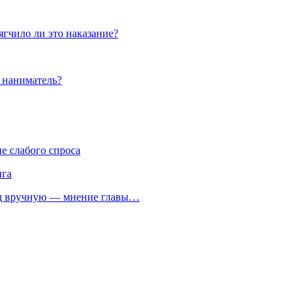
ягчило ли это наказание?
ь наниматель?
е слабого спроса
нга
од вручную — мнение главы…