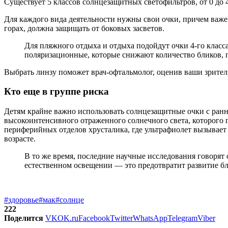
Существует 5 классов солнцезащитных светофильтров, от 0 до 
Для каждого вида деятельности нужны свои очки, причем важен
горах, должна защищать от боковых засветов.
Для пляжного отдыха и отдыха подойдут очки 4-го класс
поляризационные, которые снижают количество бликов, 
Выбрать линзу поможет врач-офтальмолог, оценив ваши зрител
Кто еще в группе риска
Детям крайне важно использовать солнцезащитные очки с ранне
высокоинтенсивного отраженного солнечного света, которого г
периферийных отделов хрусталика, где ультрафиолет вызывает
возрасте.
В то же время, последние научные исследования говорят о
естественном освещении — это предотвратит развитие бл
#здоровье
#мак
#солнце
222
Поделится
VK
OK.ru
Facebook
Twitter
WhatsApp
Telegram
Viber