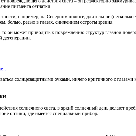
 повреждающего действия света – он рефлекторно зажмуривает г
ание пигмента сетчатки.
тности, например, на Северном полюсе, длительное (несколько 
м, болью, резью в глазах, снижением остроты зрения.
т, то он может приводить к повреждению структур глазной пове
й дегенерации.
оне…
ьзоваться солнцезащитными очками, ничего критичного с глазам
чки
действия солнечного света, в яркий солнечный день делают пре
лоне оптики, где имеется специальный прибор.