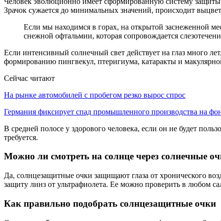
Человек эволюционно имеет сформированную систему защиты от
Зрачок сужается до минимальных значений, происходит выцвет
Если мы находимся в горах, на открытой заснеженной мес
снежной офтальмии, которая сопровождается слезотечение
Если интенсивный солнечный свет действует на глаз много ле
формированию пингвекул, птеригиума, катаракты и макулярно
Сейчас читают
На рынке автомобилей с пробегом резко вырос спрос
Германия фиксирует спад промышленного производства на ф
В средней полосе у здорового человека, если он не будет пол
требуется.
Можно ли смотреть на солнце через солнечные о
Да, солнцезащитные очки защищают глаза от хронического воз
защиту линз от ультрафиолета. Ее можно проверить в любом са
Как правильно подобрать солнцезащитные очки