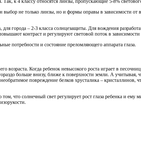
4. Так, к 4 классу относятся линзы, пропускающие 5-8% светово
 выбор не только линзы, но и формы оправы в зависимости от в
а, для города – 2-3 класса солнцезащиты. Для вождения разрабо
повышают контраст и регулируют световой поток в зависимости 
ьные потребности и состояние преломляющего аппарата глаза.
го возраста. Когда ребенок невысокого роста играет в песочниц
ораздо больше внизу, ближе к поверхности земли. А учитывая, чт
 необратимое повреждение белков хрусталика – кристаллинов, ч
 том, что солнечный свет регулирует рост глаза ребенка и ему 
изорукости.