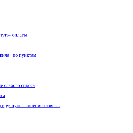
путь» оплаты
ожила» по пунктам
е слабого спроса
нга
од вручную — мнение главы…