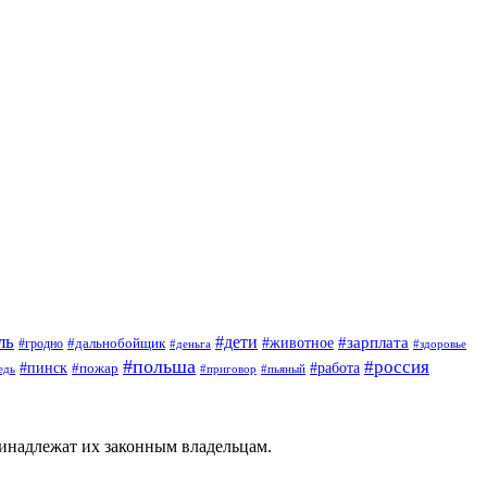
ль
#дети
#животное
#зарплата
#дальнобойщик
#гродно
#деньга
#здоровье
#польша
#россия
#пинск
#работа
#пожар
#приговор
#пьяный
едь
ринадлежат их законным владельцам.