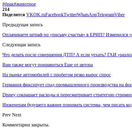
#брак
#животное
214
Поделится
VK
OK.ru
Facebook
Twitter
WhatsApp
Telegram
Viber
Предыдущая запись
Оплачиваете штраф по «письму счастья» в ЕРИП? Изменился «
Следующая запись
Что делать после совершения ДТП? А если уехать? ГАИ «разл
Вам также могут понравиться
Еще от автора
На рынке автомобилей с пробегом резко вырос спрос
Германия фиксирует спад промышленного производства на фон
Disney сокращает расходы и пересматривает стратегию стрими
Инженерам будущего важнее понимать системы, чем писать к
Prev
Next
Комментарии закрыты.