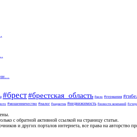
…
а…
онн…
#брест
#брестская_область
#гибе
#германия
а
#вело
#мошенничество
#налог
#недвижимость
мото
#наркотик
#новости компаний
#очер
щены.
олько с обратной активной ссылкой на страницу статьи.
чников и других порталов интернета, все права на авторство п