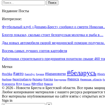
Недавние Посты
Интересное:
Футбольный клуб «Динамо-Брест» сообщил о смерти Николая
Блогер показал, сколько стоит белорусская молочка и рыба в…
Два новых автомобиля скорой медицинской помощи получил
Восемь самых лучших сортов картофеля
Работники строительного предприятия похитили свыше 460 т
Метки
#беларусь
#авто
#барановичи
#tochka
#берёз
#автобус
#армия
#минск
#контрабанда
#кража
#литва
#кобрин
#минская_область
#медицина
#
#футбол
#суд
#сигарета
#школа
#такси
© 2026 - Новости Бреста и Брестской области. Все права защи
Любое копирование материалов с нашего ресурса разрешается т
Все материалы опубликованные на сайте взяты с открытых исто
Sign in