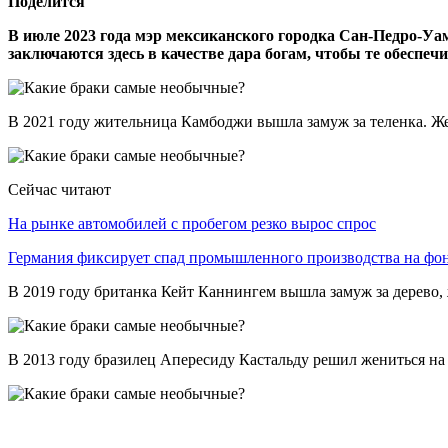
Поделится
В июле 2023 года мэр мексиканского городка Сан-Педро-Уа
заключаются здесь в качестве дара богам, чтобы те обеспеч
В 2021 году жительница Камбоджи вышла замуж за теленка. Же
Сейчас читают
На рынке автомобилей с пробегом резко вырос спрос
Германия фиксирует спад промышленного производства на ф
В 2019 году британка Кейт Каннингем вышла замуж за дерево, 
В 2013 году бразилец Апересиду Кастальду решил жениться на с