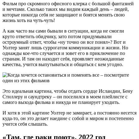
Фильм про скромного офисного клерка с большой фантазией
и мечтами. Сколько таких мы видим каждый день – людей,
которые никогда себя не защищают и боятся менять свою
жизнь хоть на чуть-чуть!
А как часто вы сами бывали в ситуации, когда не смогли
круто ответить обидчику, зато потом придумывали
остроумный ответ, чтобы «ну точно он все понял»? Вот и
Уолтер занят лишь суррогатом коммуникации и жизни. Но
однажды кое-что случается и зовет его в приключение по
странам. И там он находит себя, проявляет неожиданные
качества, учится выпутываться и общаться с кем угодно.
Это идеальная картина, чтобы отдать сердце Исландии, Бену
Стиллеру и саундтреку – он поселился в моем плейлисте с
самого выхода фильма и никуда не планирует уходить.
И хотя в этой картине Уолтер не замирает, а постоянно несется
куда-то, он это делает наедине с собой и миром и постепенно
учится себя слышать.
«Там, где раки поют», 2022 год