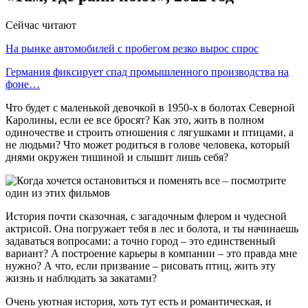
Сейчас читают
На рынке автомобилей с пробегом резко вырос спрос
Германия фиксирует спад промышленного производства на
фоне…
Что будет с маленькой девочкой в 1950-х в болотах Северной
Каролины, если ее все бросят? Как это, жить в полном
одиночестве и строить отношения с лягушками и птицами, а
не людьми? Что может родиться в голове человека, который
днями окружен тишиной и слышит лишь себя?
История почти сказочная, с загадочным флером и чудесной
актрисой. Она погружает тебя в лес и болота, и ты начинаешь
задаваться вопросами: а точно город – это единственный
вариант? А построение карьеры в компании – это правда мне
нужно? А что, если призвание – рисовать птиц, жить эту
жизнь и наблюдать за закатами?
Очень уютная история, хоть тут есть и романтическая, и