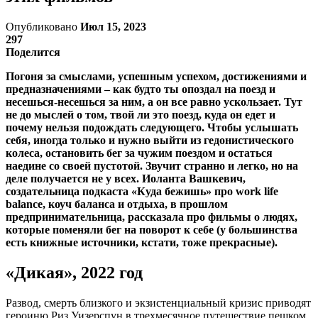
Опубликовано
Июл 15, 2023
297
Поделится
Погоня за смыслами, успешным успехом, достижениями и
предназначениями – как будто ты опоздал на поезд и
несешься-несешься за ним, а он все равно ускользает. Тут
не до мыслей о том, твой ли это поезд, куда он едет и
почему нельзя подождать следующего. Чтобы услышать
себя, иногда только и нужно выйти из гедонистического
колеса, остановить бег за чужим поездом и остаться
наедине со своей пустотой. Звучит странно и легко, но на
деле получается не у всех. Иоланта Вашкевич,
создательница подкаста «Куда бежишь» про work life
balance, коуч баланса и отдыха, в прошлом
предпринимательница, рассказала про фильмы о людях,
которые поменяли бег на поворот к себе (у большинства
есть книжные источники, кстати, тоже прекрасные).
«Дикая», 2022 год
Развод, смерть близкого и экзистенциальный кризис приводят
героиню Риз Уизерспун в трехмесячное путешествие пешком