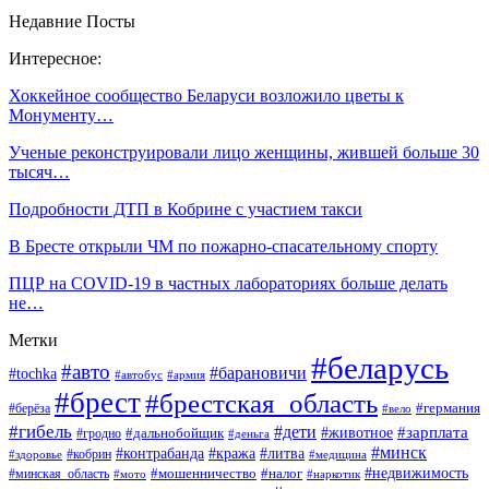
Недавние Посты
Интересное:
Хоккейное сообщество Беларуси возложило цветы к
Монументу…
Ученые реконструировали лицо женщины, жившей больше 30
тысяч…
Подробности ДТП в Кобрине с участием такси
В Бресте открыли ЧМ по пожарно-спасательному спорту
ПЦР на COVID-19 в частных лабораториях больше делать
не…
Метки
#беларусь
#авто
#барановичи
#tochka
#автобус
#армия
#брест
#брестская_область
#германия
#берёза
#вело
#гибель
#дети
#животное
#зарплата
#дальнобойщик
#гродно
#деньга
#минск
#контрабанда
#кража
#литва
#кобрин
#здоровье
#медицина
#мошенничество
#налог
#недвижимость
#минская_область
#мото
#наркотик