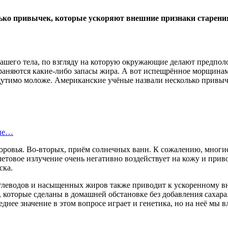
ко привычек, которые ускоряют внешние признаки старения.
нашего тела, по взгляду на которую окружающие делают предполо
храняются какие-либо запасы жира. А вот испещрённое морщин
щутимо моложе. Американские учёные назвали несколько привыч
оне…
 здоровья. Во-вторых, приём солнечных ванн. К сожалению, мно
летовое излучение очень негативно воздействует на кожу и при
ска.
углеводов и насыщенных жиров также приводит к ускоренному в
, которые сделаны в домашней обстановке без добавления сахара
днее значение в этом вопросе играет и генетика, но на неё мы в