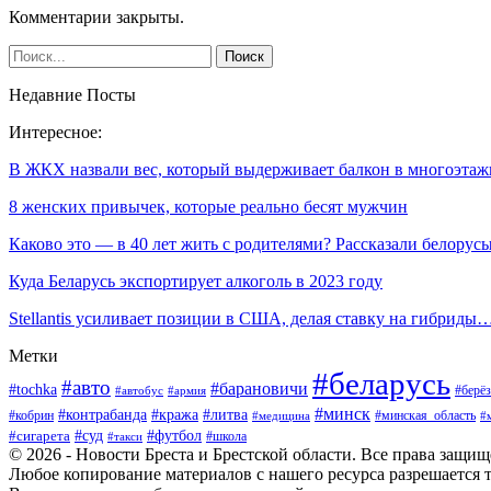
Комментарии закрыты.
Недавние Посты
Интересное:
В ЖКХ назвали вес, который выдерживает балкон в многоэтаж
8 женских привычек, которые реально бесят мужчин
Каково это — в 40 лет жить с родителями? Рассказали белорус
Куда Беларусь экспортирует алкоголь в 2023 году
Stellantis усиливает позиции в США, делая ставку на гибриды
Метки
#беларусь
#авто
#барановичи
#tochka
#берёз
#автобус
#армия
#минск
#контрабанда
#кража
#литва
#кобрин
#минская_область
#медицина
#
#футбол
#суд
#сигарета
#школа
#такси
© 2026 - Новости Бреста и Брестской области. Все права защи
Любое копирование материалов с нашего ресурса разрешается т