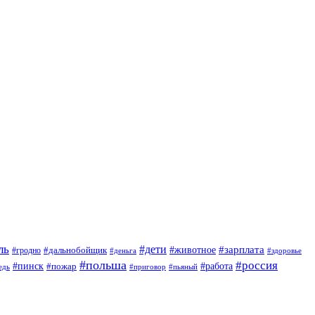
ль
#дети
#животное
#зарплата
#дальнобойщик
#гродно
#деньга
#здоровье
#польша
#россия
#пинск
#работа
#пожар
#приговор
#пьяный
едь