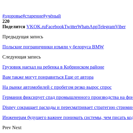
#здоровье
#старение
#учёный
220
Поделится
VK
OK.ru
Facebook
Twitter
WhatsApp
Telegram
Viber
Предыдущая запись
Польские пограничники изъяли у белоруса BMW
Следующая запись
Грузовик наехал на ребенка в Кобринском районе
Вам также могут понравиться
Еще от автора
На рынке автомобилей с пробегом резко вырос спрос
Германия фиксирует спад промышленного производства на фон
Disney сокращает расходы и пересматривает стратегию стрими
Инженерам будущего важнее понимать системы, чем писать к
Prev
Next