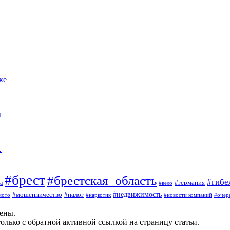
ке
ы
…
#брест
#брестская_область
#гибе
#германия
а
#вело
#мошенничество
#налог
#недвижимость
мото
#наркотик
#новости компаний
#очер
щены.
олько с обратной активной ссылкой на страницу статьи.