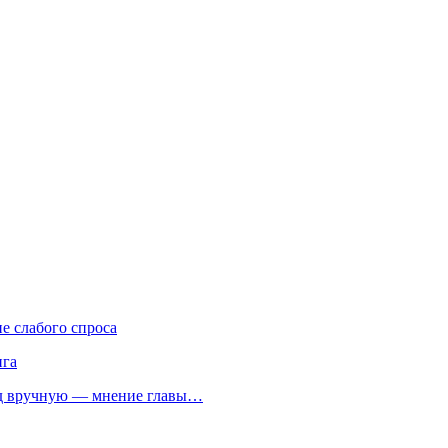
е слабого спроса
нга
од вручную — мнение главы…