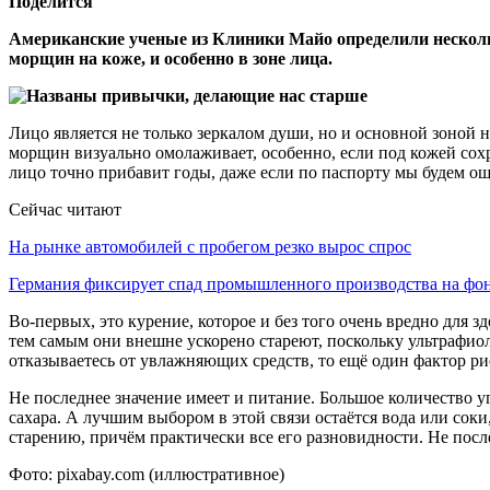
Поделится
Американские ученые из Клиники Майо определили несколь
морщин на коже, и особенно в зоне лица.
Лицо является не только зеркалом души, но и основной зоной 
морщин визуально омолаживает, особенно, если под кожей со
лицо точно прибавит годы, даже если по паспорту мы будем о
Сейчас читают
На рынке автомобилей с пробегом резко вырос спрос
Германия фиксирует спад промышленного производства на ф
Во-первых, это курение, которое и без того очень вредно для
тем самым они внешне ускорено стареют, поскольку ультрафио
отказываетесь от увлажняющих средств, то ещё один фактор ри
Не последнее значение имеет и питание. Большое количество 
сахара. А лучшим выбором в этой связи остаётся вода или соки
старению, причём практически все его разновидности. Не после
Фото: pixabay.com (иллюстративное)