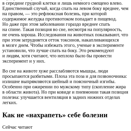
в середине грудной клетки и лишь немного смещено влево.
Единственный случай, когда спать на левом боку вреднее, чем
на правом, — это рефлюксная болезнь, при которой
содержимое желудка противотоком попадает в пищевод.
Но даже при этом заболевании гораздо вреднее спать
на спине. Такая позиция во сне, несмотря на популярность,
не очень хороша. Исследования на животных показывают, что
при этом затрудняется отток токсинов, накапливающихся
в мозге днем. Чтобы избежать этого, ученые в эксперименте
установили, что лучше спать на боку. Это рекомендуют
и людям, хотя считают, что неплохо было бы провести
эксперимент и у них.
Во сне на животе хуже расслабляются мышцы, люди
просыпаются разбитыми. Плоха эта поза и для позвоночника:
излишне выпрямляются шейный и поясничный изгибы.
Особенно при ожирении по мужскому типу (скопление жира
в области живота). Но при ковиде и пневмонии такая позиция
полезна: улучшается вентиляция в задних нижних отделах
легких.
Как не «нахрапеть» себе болезни
Сейчас читают