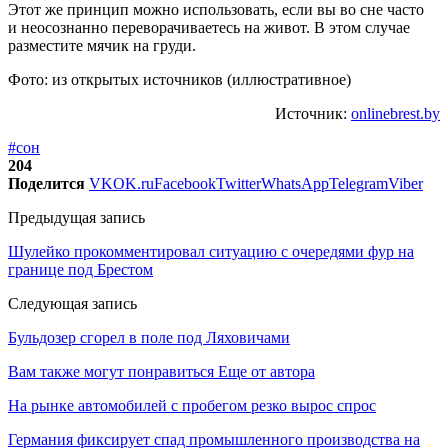
Этот же принцип можно использовать, если вы во сне часто
и неосознанно переворачиваетесь на живот. В этом случае
разместите мячик на груди.
Фото: из открытых источников (иллюстративное)
Источник:
onlinebrest.by
#сон
204
Поделится
VK
OK.ru
Facebook
Twitter
WhatsApp
Telegram
Viber
Предыдущая запись
Шулейко прокомментировал ситуацию с очередями фур на
границе под Брестом
Следующая запись
Бульдозер сгорел в поле под Ляховичами
Вам также могут понравиться
Еще от автора
На рынке автомобилей с пробегом резко вырос спрос
Германия фиксирует спад промышленного производства на