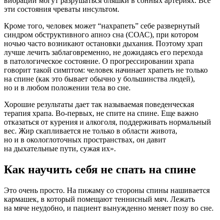
вибрации могут разрушаться бляшки в сонных артериях. Все
эти состояния чреваты инсультом.
Кроме того, человек может “нахрапеть” себе развернутый
синдром обструктивного апноэ сна (СОАС), при котором
ночью часто возникают остановки дыхания. Поэтому храп
лучше лечить заблаговременно, не дожидаясь его перехода
в патологическое состояние. О прогрессировании храпа
говорит такой симптом: человек начинает храпеть не только
на спине (как это бывает обычно у большинства людей),
но и в любом положении тела во сне.
Хорошие результаты дает так называемая поведенческая
терапия храпа. Во-первых, не спите на спине. Еще важно
отказаться от курения и алкоголя, поддерживать нормальный
вес. Жир скапливается не только в области живота,
но и в окологлоточных пространствах, он давит
на дыхательные пути, сужая их».
Как научить себя не спать на спине
Это очень просто. На пижаму со стороны спины нашивается
кармашек, в который помещают теннисный мяч. Лежать
на мяче неудобно, и пациент вынужденно меняет позу во сне.