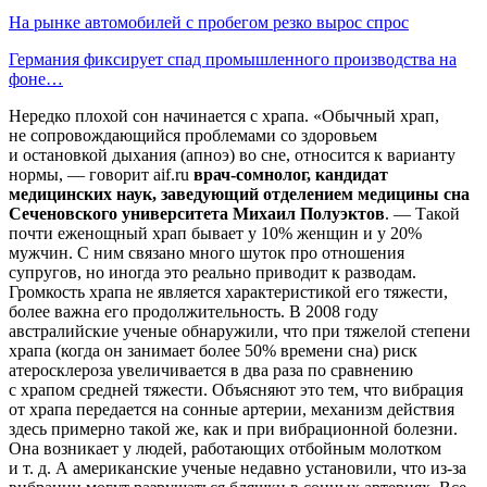
На рынке автомобилей с пробегом резко вырос спрос
Германия фиксирует спад промышленного производства на
фоне…
Нередко плохой сон начинается с храпа. «Обычный храп,
не сопровождающийся проблемами со здоровьем
и остановкой дыхания (апноэ) во сне, относится к варианту
нормы, — говорит aif.ru
врач-сомнолог, кандидат
медицинских наук, заведующий отделением медицины сна
Сеченовского университета Михаил Полуэктов
. — Такой
почти еженощный храп бывает у 10% женщин и у 20%
мужчин. С ним связано много шуток про отношения
супругов, но иногда это реально приводит к разводам.
Громкость храпа не является характеристикой его тяжести,
более важна его продолжительность. В 2008 году
австралийские ученые обнаружили, что при тяжелой степени
храпа (когда он занимает более 50% времени сна) риск
атеросклероза увеличивается в два раза по сравнению
с храпом средней тяжести. Объясняют это тем, что вибрация
от храпа передается на сонные артерии, механизм действия
здесь примерно такой же, как и при вибрационной болезни.
Она возникает у людей, работающих отбойным молотком
и т. д. А американские ученые недавно установили, что из-за