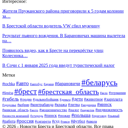
Интересное:
Жителя Пружанского района приговорили к 5 годам колонии
за…
В Брестской области водитель VW сбил мужчину
Результат пьяного вождения. В Барановичах машина вылетела
на…
Появилось видео, как в Бресте на перекрёстке улиц
Колесника…
В Сочи с 1 января 2025 года введут туристический налог
Метки
#беларусь
#авто
#барановичи
#tochka
#автобус
#армия
#брест
#брестская_область
#германия
#берёза
#вело
#гибель
#дети
#животное
#зарплата
#дальнобойщик
#гродно
#деньга
#минск
#контрабанда
#кража
#литва
#кобрин
#здоровье
#медицина
#мошенничество
#налог
#недвижимость
#минская_область
#мото
#наркотик
#польша
#пинск
#пожар
#новости компаний
#приговор
#пьяный
#очередь
#россия
#футбол
#работа
#суд
#сигарета
#школа
#такси
© 2026 - Новости Бреста и Брестской области. Все права