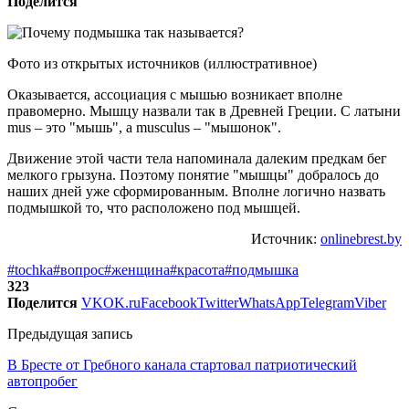
Поделится
Фото из открытых источников (иллюстративное)
Оказывается, ассоциация с мышью возникает вполне
правомерно. Мышцу назвали так в Древней Греции. С латыни
mus – это "мышь", а musculus – "мышонок".
Движение этой части тела напоминала далеким предкам бег
мелкого грызуна. Поэтому понятие "мышцы" добралось до
наших дней уже сформированным. Вполне логично назвать
подмышкой то, что расположено под мышцей.
Источник:
onlinebrest.by
#tochka
#вопрос
#женщина
#красота
#подмышка
323
Поделится
VK
OK.ru
Facebook
Twitter
WhatsApp
Telegram
Viber
Предыдущая запись
В Бресте от Гребного канала стартовал патриотический
автопробег