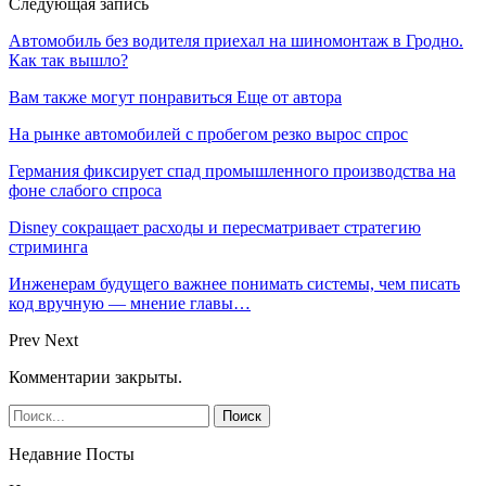
Следующая запись
Автомобиль без водителя приехал на шиномонтаж в Гродно.
Как так вышло?
Вам также могут понравиться
Еще от автора
На рынке автомобилей с пробегом резко вырос спрос
Германия фиксирует спад промышленного производства на
фоне слабого спроса
Disney сокращает расходы и пересматривает стратегию
стриминга
Инженерам будущего важнее понимать системы, чем писать
код вручную — мнение главы…
Prev
Next
Комментарии закрыты.
Недавние Посты