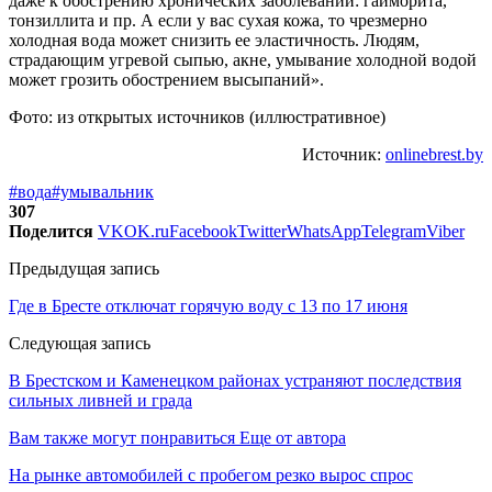
даже к обострению хронических заболеваний: гайморита,
тонзиллита и пр. А если у вас сухая кожа, то чрезмерно
холодная вода может снизить ее эластичность. Людям,
страдающим угревой сыпью, акне, умывание холодной водой
может грозить обострением высыпаний».
Фото: из открытых источников (иллюстративное)
Источник:
onlinebrest.by
#вода
#умывальник
307
Поделится
VK
OK.ru
Facebook
Twitter
WhatsApp
Telegram
Viber
Предыдущая запись
Где в Бресте отключат горячую воду с 13 по 17 июня
Следующая запись
В Брестском и Каменецком районах устраняют последствия
сильных ливней и града
Вам также могут понравиться
Еще от автора
На рынке автомобилей с пробегом резко вырос спрос