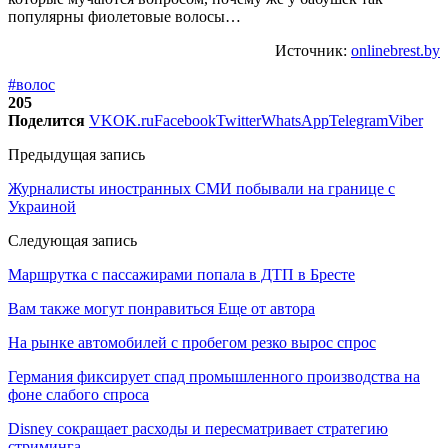
популярны фиолетовые волосы…
Источник:
onlinebrest.by
#волос
205
Поделится
VK
OK.ru
Facebook
Twitter
WhatsApp
Telegram
Viber
Предыдущая запись
Журналисты иностранных СМИ побывали на границе с
Украиной
Следующая запись
Маршрутка с пассажирами попала в ДТП в Бресте
Вам также могут понравиться
Еще от автора
На рынке автомобилей с пробегом резко вырос спрос
Германия фиксирует спад промышленного производства на
фоне слабого спроса
Disney сокращает расходы и пересматривает стратегию
стриминга