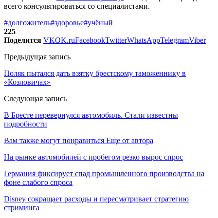
всего консультироваться со специалистами.
#долгожитель
#здоровье
#учёный
225
Поделится
VK
OK.ru
Facebook
Twitter
WhatsApp
Telegram
Viber
Предыдущая запись
Поляк пытался дать взятку брестскому таможеннику в
«Козловичах»
Следующая запись
В Бресте перевернулся автомобиль. Стали известны
подробности
Вам также могут понравиться
Еще от автора
На рынке автомобилей с пробегом резко вырос спрос
Германия фиксирует спад промышленного производства на
фоне слабого спроса
Disney сокращает расходы и пересматривает стратегию
стриминга