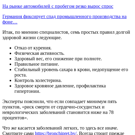
На рынке автомобилей с пробегом резко вырос спрос
Германия фиксирует спад промышленного производства на
фоне…
Итак, по мнению специалистов, семь простых правил долгой
здоровой жизни следующие.
Отказ от курения.
Физическая активность.
Здоровый вес, его снижение при полноте.
Правильное питание.
Стабильный уровень сахара в крови, недопущение его
роста.
Контроль холестерина.
Здоровое кровяное давление, профилактика
гипертонии.
Эксперты пояснили, что если совпадает минимум пять
пунктов, «риск смерти от сердечно-сосудистых и
неврологических заболеваний становится ниже на 78
процентов».
Что же касается заболеваний легких, то здесь все иначе.
Смотрите сами
https://bronchipret.by/
. Всегда строит прежде