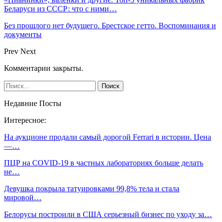
Беларуси из СССР: что с ними…
Без прошлого нет будущего. Брестское гетто. Воспоминания и
документы
Prev
Next
Комментарии закрыты.
Недавние Посты
Интересное:
На аукционе продали самый дорогой Ferrari в истории. Цена
―…
ПЦР на COVID-19 в частных лабораториях больше делать
не…
Девушка покрыла татуировками 99,8% тела и стала
мировой…
Белорусы построили в США серьезный бизнес по уходу за…