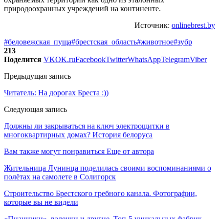
природоохранных учреждений на континенте.
Источник:
onlinebrest.by
#беловежская_пуща
#брестская_область
#животное
#зубр
213
Поделится
VK
OK.ru
Facebook
Twitter
WhatsApp
Telegram
Viber
Предыдущая запись
Читатель: На дорогах Бреста :))
Следующая запись
Должны ли закрываться на ключ электрощитки в
многоквартирных домах? История белоруса
Вам также могут понравиться
Еще от автора
Жительница Лунинца поделилась своими воспоминаниями о
полётах на самолете в Солигорск
Строительство Брестского гребного канала. Фотографии,
которые вы не видели
«Пианинки», валенки и другие. Топ-5 уникальных фабрик