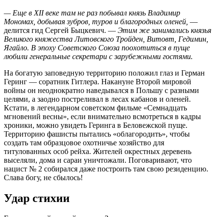
— Еще в ХII веке там не раз побывал князь Владимир
Мономах, добывая зубров, туров и благородных оленей,
—
делится гид Сергей Быцкевич. —
Этим же занимались князья
Великого княжества Литовского Тройден, Витовт, Гедимин,
Ягайло. В эпоху Советского Союза поохотиться в пуще
любили генеральные секретари с зарубежными гостями.
На богатую заповедную территорию положил глаз и Герман
Геринг — соратник Гитлера. Накануне Второй мировой
войны он неоднократно наведывался в Польшу с разными
целями, а заодно постреливал в лесах кабанов и оленей.
Кстати, в легендарном советском фильме «Семнадцать
мгновений весны», если внимательно всмотреться в кадры
хроники, можно увидеть Геринга в Беловежской пуще.
Территорию фашисты пытались «облагородить», чтобы
создать там образцовое охотничье хозяйство для
титулованных особ рейха. Жителей окрестных деревень
выселяли, дома и сараи уничтожали. Поговаривают, что
нацист № 2 собирался даже построить там свою резиденцию.
Слава богу, не сбылось!
Удар стихии