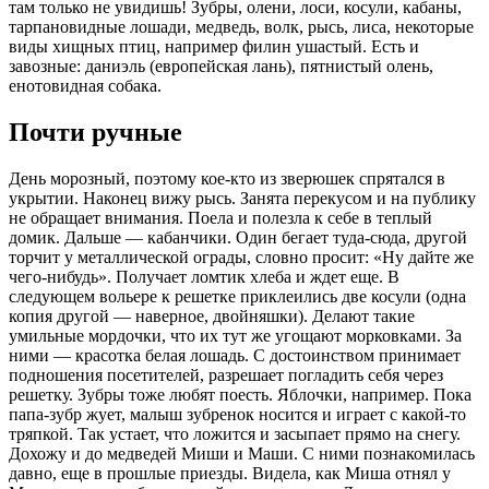
там только не увидишь! Зубры, олени, лоси, косули, кабаны,
тарпановидные лошади, медведь, волк, рысь, лиса, некоторые
виды хищных птиц, например филин ушастый. Есть и
завозные: даниэль (европейская лань), пятнистый олень,
енотовидная собака.
Почти ручные
День морозный, поэтому кое-кто из зверюшек спрятался в
укрытии. Наконец вижу рысь. Занята перекусом и на публику
не обращает внимания. Поела и полезла к себе в теплый
домик. Дальше — кабанчики. Один бегает туда-сюда, другой
торчит у металлической ограды, словно просит: «Ну дайте же
чего-нибудь». Получает ломтик хлеба и ждет еще. В
следующем вольере к решетке приклеились две косули (одна
копия другой — наверное, двойняшки). Делают такие
умильные мордочки, что их тут же угощают морковками. За
ними — красотка белая лошадь. С достоинством принимает
подношения посетителей, разрешает погладить себя через
решетку. Зубры тоже любят поесть. Яблочки, например. Пока
папа-зубр жует, малыш зубренок носится и играет с какой-то
тряпкой. Так устает, что ложится и засыпает прямо на снегу.
Дохожу и до медведей Миши и Маши. С ними познакомилась
давно, еще в прошлые приезды. Видела, как Миша отнял у