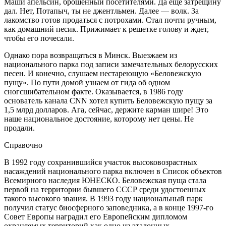
Маши апельсин, брошенный посетителями. Да еще затрещину
дал. Нет, Потапыч, ты не джентльмен. Далее — волк. За
лакомство готов продаться с потрохами. Стал почти ручным,
как домашний песик. Прижимает к решетке голову и ждет,
чтобы его почесали.
Однако пора возвращаться в Минск. Выезжаем из
национального парка под записи замечательных белорусских
песен. И конечно, слушаем нестареющую «Беловежскую
пущу». По пути домой узнаем от гида об одном
сногсшибательном факте. Оказывается, в 1986 году
основатель канала CNN хотел купить Беловежскую пущу за
1,5 млрд долларов. Ага, сейчас, держите карман шире! Это
наше национальное достояние, которому нет цены. Не
продали.
Справочно
В 1992 году сохранившийся участок высоковозрастных
насаждений национального парка включен в Список объектов
Всемирного наследия ЮНЕСКО. Беловежская пуща стала
первой на территории бывшего СССР среди удостоенных
такого высокого звания. В 1993 году национальный парк
получил статус биосферного заповедника, а в конце 1997-го
Совет Европы наградил его Европейским дипломом
охраняемых территорий как одно из эталонных