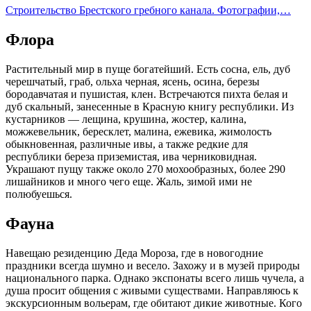
Строительство Брестского гребного канала. Фотографии,…
Флора
Растительный мир в пуще богатейший. Есть сосна, ель, дуб
черешчатый, граб, ольха черная, ясень, осина, березы
бородавчатая и пушистая, клен. Встречаются пихта белая и
дуб скальный, занесенные в Красную книгу республики. Из
кустарников — лещина, крушина, жостер, калина,
можжевельник, бересклет, малина, ежевика, жимолость
обыкновенная, различные ивы, а также редкие для
республики береза приземистая, ива черниковидная.
Украшают пущу также около 270 мохообразных, более 290
лишайников и много чего еще. Жаль, зимой ими не
полюбуешься.
Фауна
Навещаю резиденцию Деда Мороза, где в новогодние
праздники всегда шумно и весело. Захожу и в музей природы
национального парка. Однако экспонаты всего лишь чучела, а
душа просит общения с живыми существами. Направляюсь к
экскурсионным вольерам, где обитают дикие животные. Кого