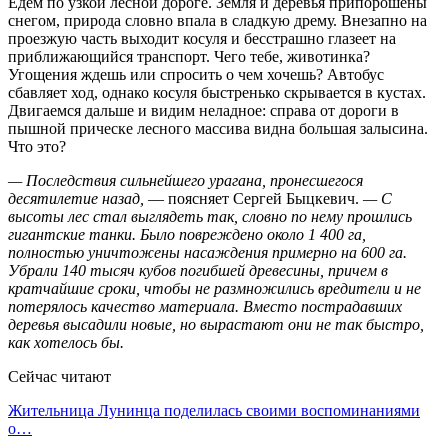
Едем по узкой лесной дороге. Земля и деревья припорошены
снегом, природа словно впала в сладкую дрему. Внезапно на
проезжую часть выходит косуля и бесстрашно глазеет на
приближающийся транспорт. Чего тебе, животинка?
Угощения ждешь или спросить о чем хочешь? Автобус
сбавляет ход, однако косуля быстренько скрывается в кустах.
Двигаемся дальше и видим неладное: справа от дороги в
пышной прическе лесного массива видна большая залысина.
Что это?
— Последствия сильнейшего урагана, пронесшегося
десятилетие назад,
— поясняет Сергей Быцкевич.
— С
высоты лес стал выглядеть так, словно по нему прошлись
гигантские танки. Было повреждено около 1 400 га,
полностью уничтожены насаждения примерно на 600 га.
Убрали 140 тысяч кубов погибшей древесины, причем в
кратчайшие сроки, чтобы не размножились вредители и не
потерялось качество материала. Вместо пострадавших
деревья высадили новые, но вырастают они не так быстро,
как хотелось бы.
Сейчас читают
Жительница Лунинца поделилась своими воспоминаниями
о…