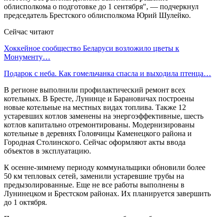
облисполкома о подготовке до 1 сентября", — подчеркнул
председатель Брестского облисполкома Юрий Шулейко.
Сейчас читают
Хоккейное сообщество Беларуси возложило цветы к
Монументу…
Подарок с неба. Как гомельчанка спасла и выходила птенца…
В регионе выполнили профилактический ремонт всех
котельных. В Бресте, Лунинце и Барановичах построены
новые котельные на местных видах топлива. Также 12
устаревших котлов заменены на энергоэффективные, шесть
котлов капитально отремонтированы. Модернизированы
котельные в деревнях Головчицы Каменецкого района и
Городная Столинского. Сейчас оформляют акты ввода
объектов в эксплуатацию.
К осенне-зимнему периоду коммунальщики обновили более
50 км тепловых сетей, заменили устаревшие трубы на
предызолированные. Еще не все работы выполнены в
Лунинецком и Брестском районах. Их планируется завершить
до 1 октября.