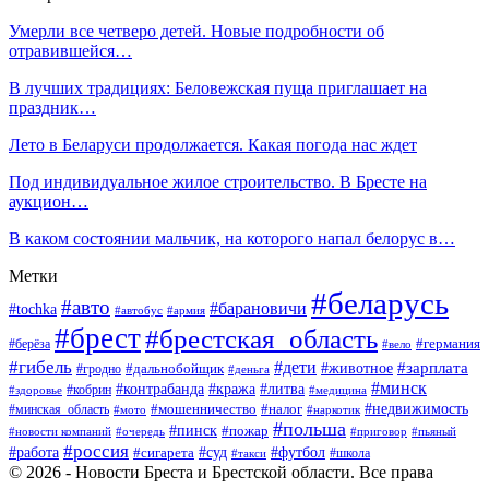
Умерли все четверо детей. Новые подробности об
отравившейся…
В лучших традициях: Беловежская пуща приглашает на
праздник…
Лето в Беларуси продолжается. Какая погода нас ждет
Под индивидуальное жилое строительство. В Бресте на
аукцион…
В каком состоянии мальчик, на которого напал белорус в…
Метки
#беларусь
#авто
#барановичи
#tochka
#автобус
#армия
#брест
#брестская_область
#германия
#берёза
#вело
#гибель
#дети
#животное
#зарплата
#дальнобойщик
#гродно
#деньга
#минск
#контрабанда
#кража
#литва
#кобрин
#здоровье
#медицина
#мошенничество
#налог
#недвижимость
#минская_область
#мото
#наркотик
#польша
#пинск
#пожар
#новости компаний
#приговор
#пьяный
#очередь
#россия
#футбол
#работа
#суд
#сигарета
#школа
#такси
© 2026 - Новости Бреста и Брестской области. Все права