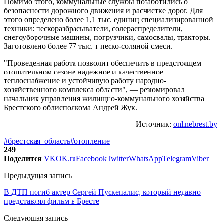
Помимо этого, коммунальные службы позаботились о
безопасности дорожного движения и расчистке дорог. Для
этого определено более 1,1 тыс. единиц специализированной
техники: пескоразбрасыватели, солераспределители,
снегоуборочные машины, погрузчики, самосвалы, тракторы.
Заготовлено более 77 тыс. т песко-соляной смеси.
"Проведенная работа позволит обеспечить в предстоящем
отопительном сезоне надежное и качественное
теплоснабжение и устойчивую работу народно-
хозяйственного комплекса области", — резюмировал
начальник управления жилищно-коммунального хозяйства
Брестского облисполкома Андрей Жук.
Источник:
onlinebrest.by
#брестская_область
#отопление
249
Поделится
VK
OK.ru
Facebook
Twitter
WhatsApp
Telegram
Viber
Предыдущая запись
В ДТП погиб актер Сергей Пускепалис, который недавно
представлял фильм в Бресте
Следующая запись