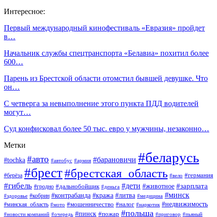
Интересное:
Первый международный кинофестиваль «Евразия» пройдет
в…
Начальник службы спецтранспорта «Белавиа» похитил более
600…
Парень из Брестской области отомстил бывшей девушке. Что
он…
С четверга за невыполнение этого пункта ПДД водителей
могут…
Суд конфисковал более 50 тыс. евро у мужчины, незаконно…
Метки
#беларусь
#авто
#барановичи
#tochka
#автобус
#армия
#брест
#брестская_область
#германия
#берёза
#вело
#гибель
#дети
#животное
#зарплата
#дальнобойщик
#гродно
#деньга
#минск
#контрабанда
#кража
#литва
#кобрин
#здоровье
#медицина
#мошенничество
#налог
#недвижимость
#минская_область
#мото
#наркотик
#польша
#пинск
#пожар
#новости компаний
#приговор
#пьяный
#очередь