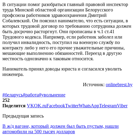
В ситуации помог разобраться главный правовой инспектор
труда Минской областной организации Белорусского
профсоюза работников здравоохранения Дмитрий
Собалевский. Он пояснил нанимателю, что есть ситуации, в
которых трудовой договор по требованию сотрудника должен
быть досрочно расторгнут. Они прописаны в ч.1 ст.41
Трудового кодекса. Например, если работник заболел или
получил инвалидность, поступил на военную службу по
контракту либо у него его прочие уважительные причины,
мешающие выполнению обязанностей. Переезд в другую
местность однозначно к таковым относится.
Наниматель принял доводы юриста и согласился уволить
инженера.
Источник:
onlinebrest.by
#беларусь
#работа
#увольнение
252
Поделится
VK
OK.ru
Facebook
Twitter
WhatsApp
Telegram
Viber
Предыдущая запись
В ж/д вагоне, который должен был быть пустым, нашли
автомобили на 500 тысяч долларов