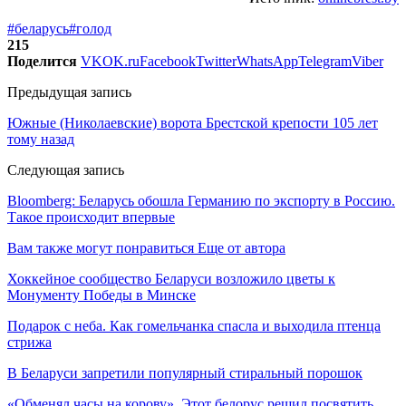
#беларусь
#голод
215
Поделится
VK
OK.ru
Facebook
Twitter
WhatsApp
Telegram
Viber
Предыдущая запись
Южные (Николаевские) ворота Брестской крепости 105 лет
тому назад
Следующая запись
Bloomberg: Беларусь обошла Германию по экспорту в Россию.
Такое происходит впервые
Вам также могут понравиться
Еще от автора
Хоккейное сообщество Беларуси возложило цветы к
Монументу Победы в Минске
Подарок с неба. Как гомельчанка спасла и выходила птенца
стрижа
В Беларуси запретили популярный стиральный порошок
«Обменял часы на корову». Этот белорус решил посвятить