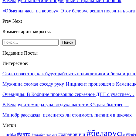
В Беларуси запретили популярный стиральный порошок
«Обменял часы на корову». Этот белорус решил посвятить жиз
Prev
Next
Комментарии закрыты.
Недавние Посты
Интересное:
Стало известно, как будут работать поликлиники и больницы 
Мужчина сломал соседу руку. Инцидент произошел в Камене
Очевидцы: В Кобрине произошло серьёзное ДТП с участием…
В Беларуси температура воздуха растет в 3,5 раза быстрее,…
Минобр рассказал, изменится ли стоимость питания в школах
Метки
#беларусь
#авто
#барановичи
#tochka
#берёз
#автобус
#армия