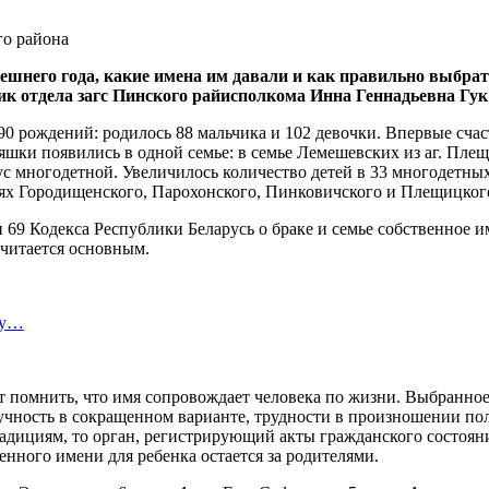
нешнего года, какие имена им давали и как правильно выбра
ик отдела загс Пинского райисполкома Инна Геннадьевна Гук
190 рождений: родилось 88 мальчика и 102 девочки. Впервые сча
няшки появились в одной семье: в семье Лемешевских из аг. Пл
ус многодетной. Увеличилось количество детей в 33 многодетных 
мьях Городищенского, Парохонского, Пинковичского и Плещицког
и 69 Кодекса Республики Беларусь о браке и семье собственное и
считается основным.
ту…
т помнить, что имя сопровождает человека по жизни. Выбранно
учность в сокращенном варианте, трудности в произношении пол
ициям, то орган, регистрирующий акты гражданского состояния
нного имени для ребенка остается за родителями.