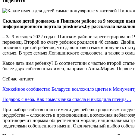
Поделится
Сколько детей родилось в Пинском районе за 9 месяцев ны
информационного портала pinsknews.by рассказала начальн
– За 9 месяцев 2022 года в Пинском районе зарегистрировано 
первенец. Второй по счету ребенок родился в 46 семьях. Двой
появился третий ребенок, что дало право семьям получить стат
семьях. В трех семьях Логишинского сельсовета, а также в се
Какое дать имя ребенку? В соответствии с частью второй стать
более двух собственных имен, например Анна-Мария. Первое 
Сейчас читают
Хоккейное сообщество Беларуси возложило цветы к Монумен
Подарок с неба. Как гомельчанка спасла и выходила птенца…
При выборе собственного имени для ребенка родителям следуе
неудобства – сложность в произношении, возможная неблагозв
противоречит нормам общественной морали, национальным трад
родителями собственного имени. Окончательный выбор собстве