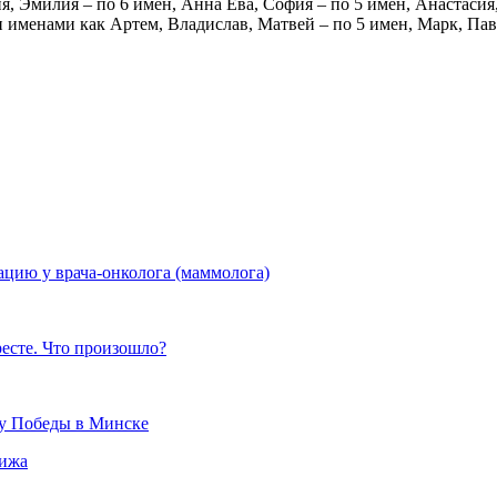
я, Эмилия – по 6 имен, Анна Ева, София – по 5 имен, Анастасия,
именами как Артем, Владислав, Матвей – по 5 имен, Марк, Паве
ацию у врача-онколога (маммолога)
есте. Что произошло?
ту Победы в Минске
рижа