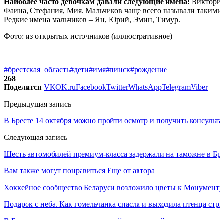
Наиболее часто девочкам давали следующие имена:
Виктори
Фаина, Стефания, Мия. Мальчиков чаще всего называли такими 
Редкие имена мальчиков – Ян, Юрий, Эмин, Тимур.
Фото: из открытых источников (иллюстративное)
#брестская_область
#дети
#имя
#пинск
#рождение
268
Поделится
VK
OK.ru
Facebook
Twitter
WhatsApp
Telegram
Viber
Предыдущая запись
В Бресте 14 октября можно пройти осмотр и получить консульт
Следующая запись
Шесть автомобилей премиум-класса задержали на таможне в Бр
Вам также могут понравиться
Еще от автора
Хоккейное сообщество Беларуси возложило цветы к Монумен
Подарок с неба. Как гомельчанка спасла и выходила птенца ст