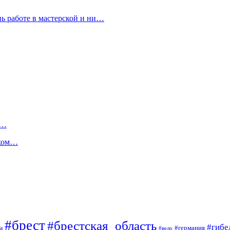
нь работе в мастерской и ни…
в…
цком…
#брест
#брестская_область
#гибе
#германия
а
#вело