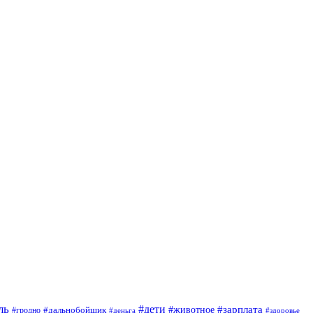
ль
#дети
#животное
#зарплата
#дальнобойщик
#гродно
#деньга
#здоровье