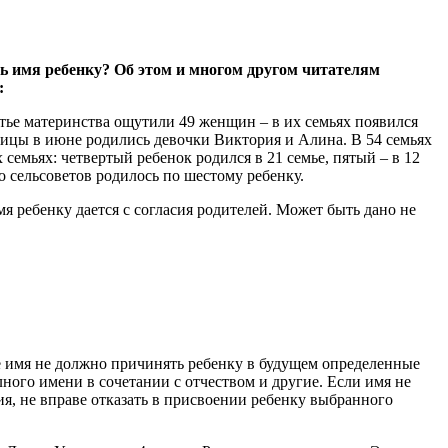
ть имя ребенку? Об этом и многом другом читателям
:
стье материнства ощутили 49 женщин – в их семьях появился
ещицы в июне родились девочки Виктория и Алина. В 54 семьях
семьях: четвертый ребенок родился в 21 семье, пятый – в 12
о сельсоветов родилось по шестому ребенку.
мя ребенку дается с согласия родителей. Может быть дано не
е имя не должно причинять ребенку в будущем определенные
ного имени в сочетании с отчеством и другие. Если имя не
, не вправе отказать в присвоении ребенку выбранного